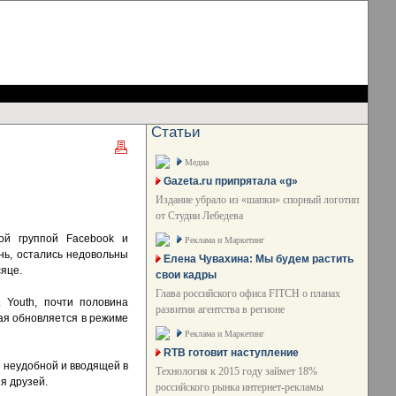
Статьи
Медиа
Gazeta.ru припрятала «g»
Издание убрало из «шапки» спорный логотип
от Студии Лебедева
ой группой Facebook и
Реклама и Маркетинг
нь, остались недовольны
Елена Чувахина: Мы будем растить
яце.
свои кадры
Глава российского офиса FITCH о планах
 Youth, почти половина
развития агентства в регионе
рая обновляется в режиме
Реклама и Маркетинг
RTB готовит наступление
 неудобной и вводящей в
Технология к 2015 году займет 18%
я друзей.
российского рынка интернет-рекламы