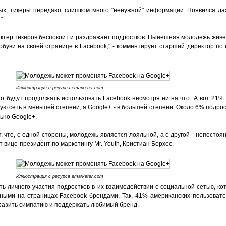
ых, тикеры передают слишком много "ненужной" информации. Появился да
".
ктер тикеров беспокоит и раздражает подростков. Нынешняя молодежь живет
 обуви на своей странице в Facebook," - комментирует старший директор по м
Иллюстрация c ресурса emarketer.com
то будут продолжать использовать Facebook несмотря ни на что. А вот 21
ую сеть в меньшей степени, а Google+ - в большей степени. Около 6% подр
ьно Google+.
 что, с одной стороны, молодежь является лояльной, а с другой - непостоя
т вице-президент по маркетингу Mr. Youth, Кристиан Борхес.
Иллюстрация c ресурса emarketer.com
ь личного участия подростков в их взаимодействии с социальной сетью, ко
енными на страницах Facebook брендами. Так, 41% американских пользоват
разить симпатию и поддержать любимый бренд.