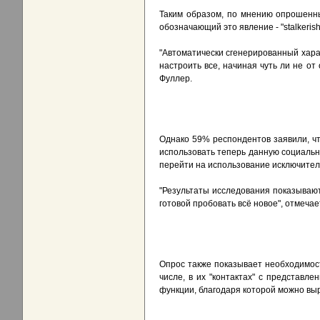
Таким образом, по мнению опрошенн
обозначающий это явление - "stalkerish
"Автоматически сгенерированный хара
настроить все, начиная чуть ли не от
Фуллер.
Однако 59% респондентов заявили, ч
использовать теперь данную социальн
перейти на использование исключител
"Результаты исследования показывают,
готовой пробовать всё новое", отмечае
Опрос также показывает необходимост
числе, в их "контактах" с представл
функции, благодаря которой можно вы