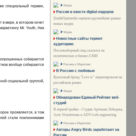
Медиа
же специальный термин,
Россия в хвосте digital-лидеров
ZenithOptimedia оценила крупнейшие рынки
 в мире, в котором хочет
новых медиа
аркетингу Mr. Youth, Ник
Медиа
Новостные сайты теряют
аудиторию
Послевыборный спад сказался на
политических и бизнес-СМИ
% опрошенных собирается
Реклама и Маркетинг
остков вообще собираются
В Россию с любовью
Культовый бренд "Love is" лицензировали на
нной социальной группой,
российском рынке
Медиа
Обнародован Единый Рейтинг веб-
студий
В первой тройке - Студия Артемия Лебедева,
торое проявляется, в том
Actis Wunderman и ADV/web-engineering
елей стали поклонниками
Реклама и Маркетинг
Авторы Angry Birds заработают на
России