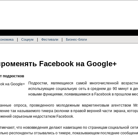
|
|
|
кономика
Социум
Фестивали
Бизнес-блоги
роменять Facebook на Google+
т подростков
Подростки, являющиеся самой многочисленной возрастн
использующие социальную сеть в среднем до 90 минут в де
новыми функциями, появившимися в Facebook в прошлом мес
данные опроса, проведенного молодежным маркетинговым агентством Mr.
ние так называемого тикера (колонки в правой верхней части экрана, кото
ожений серьезным недостатком Facebook.
тмечают, что нововведения делают навигацию по страницам социальной сети
льно респонденты отзывались о тикере, показывающем последние сообщени