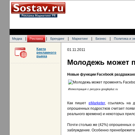
|
|
|
|
|
Медиа
Реклама
Брендинг
Маркетинг
Бизнес
Политика и э
Карта
01.11.2011
рекламного
рынка
Молодежь может п
Новые функции Facebook раздражаю
Иллюстрация c ресурса googlepluz.ru
Как пишет
eMarketer
, ссылаясь на 
опрошенных подростков считает появле
реального времени) и некоторых прил
Почти столько же (42%) опрошенных о
заблуждение. Особенно пренебрежите