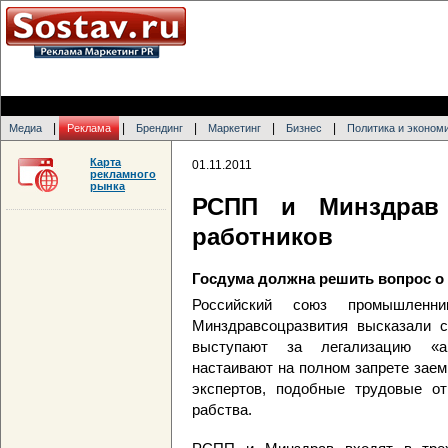
|
|
|
|
|
Медиа
Реклама
Брендинг
Маркетинг
Бизнес
Политика и эконом
Карта
01.11.2011
рекламного
рынка
РСПП и Минздрав 
работников
Госдума должна решить вопрос о 
Российский союз промышленн
Минздравсоцразвития высказали с
выступают за легализацию «а
настаивают на полном запрете заем
экспертов, подобные трудовые о
рабства.