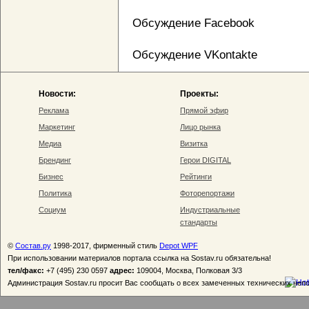
Обсуждение Facebook
Обсуждение VKontakte
Новости:
Проекты:
Реклама
Прямой эфир
Маркетинг
Лицо рынка
Медиа
Визитка
Брендинг
Герои DIGITAL
Бизнес
Рейтинги
Политика
Фоторепортажи
Социум
Индустриальные
стандарты
©
Состав.ру
1998-2017, фирменный стиль
Depot WPF
При использовании материалов портала ссылка на Sostav.ru обязательна!
тел/факс:
+7 (495) 230 0597
адрес:
109004, Москва, Полковая 3/3
Администрация Sostav.ru просит Вас сообщать о всех замеченных технических неп