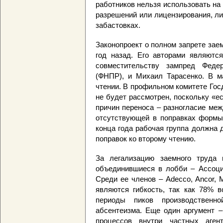
работников нельзя использовать н
разрешений или лицензирования, л
забастовках.
Законопроект о полном запрете зае
год назад. Его авторами являютс
совместительству зампред Феде
(ФНПР), и Михаил Тарасенко. В м
чтении. В профильном комитете Гос
не будет рассмотрен, поскольку «е
причин переноса – разногласие ме
отсутствующей в поправках формы 
конца года рабочая группа должна 
поправок ко второму чтению.
За легализацию заемного труда 
объединившиеся в лобби – Ассоциа
Среди ее членов – Adecco, Ancor,
являются гибкость, так как 78% в
периоды пиков производственн
абсентеизма. Еще один аргумент –
процессов внутри частных аген