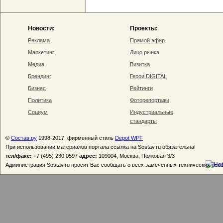
Новости:
Проекты:
Реклама
Прямой эфир
Маркетинг
Лицо рынка
Медиа
Визитка
Брендинг
Герои DIGITAL
Бизнес
Рейтинги
Политика
Фоторепортажи
Социум
Индустриальные
стандарты
©
Состав.ру
1998-2017, фирменный стиль
Depot WPF
При использовании материалов портала ссылка на Sostav.ru обязательна!
тел/факс:
+7 (495) 230 0597
адрес:
109004, Москва, Полковая 3/3
Администрация Sostav.ru просит Вас сообщать о всех замеченных технических неп