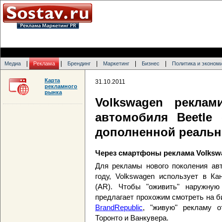
|
|
|
|
|
Медиа
Реклама
Брендинг
Маркетинг
Бизнес
Политика и эконом
Карта
31.10.2011
рекламного
рынка
Volkswagen реклам
автомобиля Beetle
дополненной реальн
Через смартфоны реклама Volksw
Для рекламы нового поколения авт
году, Volkswagen использует в Ка
(AR). Чтобы "оживить" наружную
предлагает прохожим смотреть на б
BrandRepublic
, "живую" рекламу 
Торонто и Ванкувера.