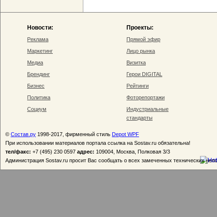
Новости:
Проекты:
Реклама
Прямой эфир
Маркетинг
Лицо рынка
Медиа
Визитка
Брендинг
Герои DIGITAL
Бизнес
Рейтинги
Политика
Фоторепортажи
Социум
Индустриальные
стандарты
©
Состав.ру
1998-2017, фирменный стиль
Depot WPF
При использовании материалов портала ссылка на Sostav.ru обязательна!
тел/факс:
+7 (495) 230 0597
адрес:
109004, Москва, Полковая 3/3
Администрация Sostav.ru просит Вас сообщать о всех замеченных технических неп