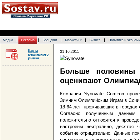
|
|
|
|
|
Медиа
Реклама
Брендинг
Маркетинг
Бизнес
Политика и эконом
Карта
31.10.2011
рекламного
рынка
Больше половины 
оценивают Олимпиад
Компания Synovate Comcon прове
Зимним Олимпийским Играм в Сочи 
18-64 лет, проживающих в городах
Согласно полученным данным
положительно относятся к проведе
настроены нейтрально, десятая ч
событие отрицательно. Данные по
настроенных положительно и нейтр