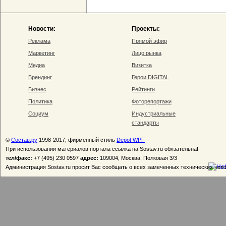
Новости:
Проекты:
Реклама
Прямой эфир
Маркетинг
Лицо рынка
Медиа
Визитка
Брендинг
Герои DIGITAL
Бизнес
Рейтинги
Политика
Фоторепортажи
Социум
Индустриальные
стандарты
©
Состав.ру
1998-2017, фирменный стиль
Depot WPF
При использовании материалов портала ссылка на Sostav.ru обязательна!
тел/факс:
+7 (495) 230 0597
адрес:
109004, Москва, Полковая 3/3
Администрация Sostav.ru просит Вас сообщать о всех замеченных технических неп