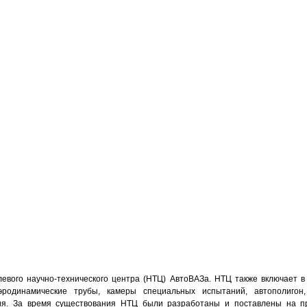
левого научно-технического центра (НТЦ) АвтоВАЗа. НТЦ также включает в
родинамические трубы, камеры специальных испытаний, автополигон
ия. За время существования НТЦ были разработаны и поставлены на п