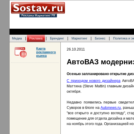
|
|
|
|
|
Медиа
Реклама
Брендинг
Маркетинг
Бизнес
Политика и э
Карта
26.10.2011
рекламного
рынка
АвтоВАЗ модерниз
Осенью запланировано открытие диз
С приходом нового дизайнера
АвтоВА
Маттина (Steve Mattin) главным дизай
октября.
Недавно появились первые свидетел
Суворов в блоге на
Autonews.ru
, раньш
"все открыто и доступно взгляду", 
помещение для отдела дизайна и мат
на ноябрь этого года. Организацией 