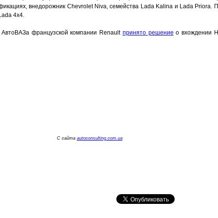
икациях, внедорожник Chevrolet Niva, семейства Lada Kalina и Lada Priora
Lada 4х4.
в АвтоВАЗа французской компании Renault
принято решение
о вхождении Н
С сайта
autoconsulting.com.ua