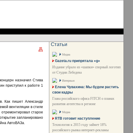
Статьи
Медиа
Gazeta.ru припрятала «g»
Издание убрало из «шапки» спорный логотип
от Студии Лебедева
оконцерн назначил Стива
Интервью
тин приступил к работе 1
Елена Чувахина: Мы будем растить
свои кадры
Глава российского офиса FITCH о планах
в. Как пишет Александр
развития агентства в регионе
темой вентиляции в стиле
ь отремонтировал старое
Медиа
е открытие запланировано
RTB готовит наступление
айна АвтоВАЗа.
Технология к 2015 году займет 18%
российского рынка интернет-рекламы