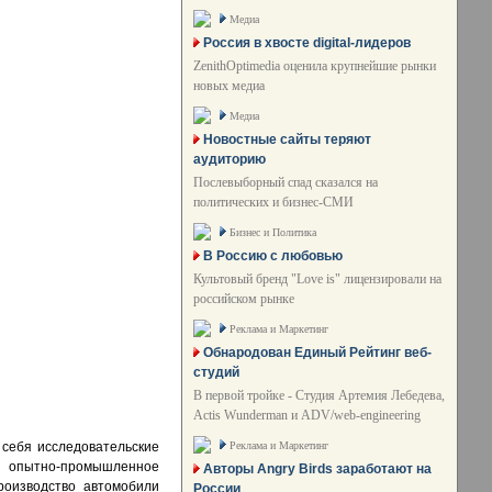
Медиа
Россия в хвосте digital-лидеров
ZenithOptimedia оценила крупнейшие рынки
новых медиа
Медиа
Новостные сайты теряют
аудиторию
Послевыборный спад сказался на
политических и бизнес-СМИ
Бизнес и Политика
В Россию с любовью
Культовый бренд "Love is" лицензировали на
российском рынке
Реклама и Маркетинг
Обнародован Единый Рейтинг веб-
студий
В первой тройке - Студия Артемия Лебедева,
Actis Wunderman и ADV/web-engineering
Реклама и Маркетинг
 себя исследовательские
, опытно-промышленное
Авторы Angry Birds заработают на
роизводство автомобили
России