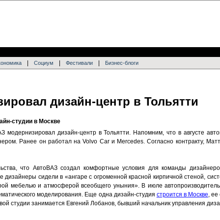
|
|
|
кономика
Социум
Фестивали
Бизнес-блоги
ировал дизайн-центр в Тольятти
айн-студии в Москве
З модернизировал дизайн-центр в Тольятти. Напомним, что в августе авт
нером. Ранее он работал на Volvo Car и Mercedes. Согласно контракту, Мат
ьства, что АвтоВАЗ создал комфортные условия для команды дизайнеро
е дизайнеры сидели в «ангаре с огроменной красной кирпичной стеной, сис
старой мебелью и атмосферой всеобщего уныния». В июле автопроизводител
ематического моделирования. Еще одна дизайн-студия
строится в Москве
, е
новой студии занимается Евгений Лобанов, бывший начальник управления диз