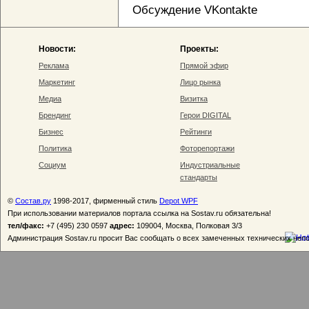
Обсуждение VKontakte
Новости:
Проекты:
Реклама
Прямой эфир
Маркетинг
Лицо рынка
Медиа
Визитка
Брендинг
Герои DIGITAL
Бизнес
Рейтинги
Политика
Фоторепортажи
Социум
Индустриальные
стандарты
©
Состав.ру
1998-2017, фирменный стиль
Depot WPF
При использовании материалов портала ссылка на Sostav.ru обязательна!
тел/факс:
+7 (495) 230 0597
адрес:
109004, Москва, Полковая 3/3
Администрация Sostav.ru просит Вас сообщать о всех замеченных технических неп