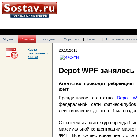
|
|
|
|
|
Медиа
Реклама
Брендинг
Маркетинг
Бизнес
Политика и эконом
Карта
26.10.2011
рекламного
рынка
Depot WPF занялось
Агентство проводит ребрендинг
ФИТ
Брендинговое агентство
Depot 
федеральной сети фитнес-клубо
действовавших до этого, был созда
Стратегия и архитектура бренда бы
максимальной концентрации маркет
ФИТ. Все существовавшие до эт