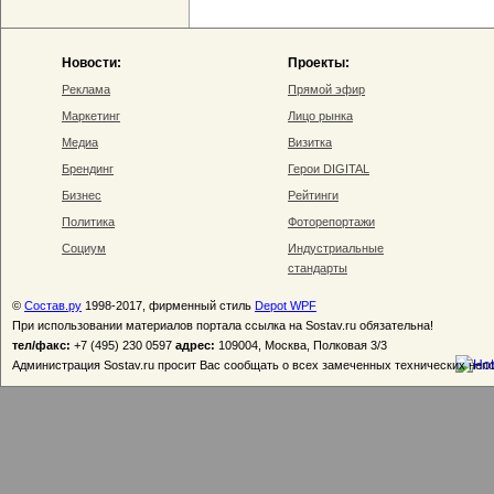
Новости:
Проекты:
Реклама
Прямой эфир
Маркетинг
Лицо рынка
Медиа
Визитка
Брендинг
Герои DIGITAL
Бизнес
Рейтинги
Политика
Фоторепортажи
Социум
Индустриальные
стандарты
©
Состав.ру
1998-2017, фирменный стиль
Depot WPF
При использовании материалов портала ссылка на Sostav.ru обязательна!
тел/факс:
+7 (495) 230 0597
адрес:
109004, Москва, Полковая 3/3
Администрация Sostav.ru просит Вас сообщать о всех замеченных технических неп