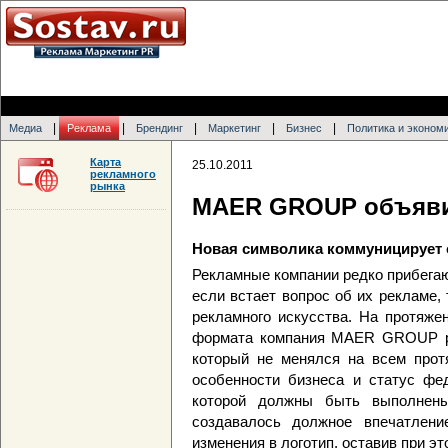
|
|
|
|
|
Медиа
Реклама
Брендинг
Маркетинг
Бизнес
Политика и эконом
Карта
25.10.2011
рекламного
рынка
MAER GROUP объяви
Новая символика коммуницирует 
Рекламные компании редко прибегаю
если встает вопрос об их рекламе, 
рекламного искусства. На протяже
формата компания MAER GROUP р
который не менялся на всем прот
особенности бизнеса и статус фе
которой должны быть выполнены
создавалось должное впечатлени
изменения в логотип, оставив при эт