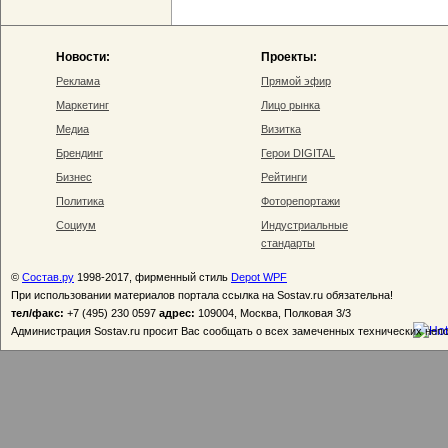
Новости:
Проекты:
Реклама
Прямой эфир
Маркетинг
Лицо рынка
Медиа
Визитка
Брендинг
Герои DIGITAL
Бизнес
Рейтинги
Политика
Фоторепортажи
Социум
Индустриальные
стандарты
©
Состав.ру
1998-2017, фирменный стиль
Depot WPF
При использовании материалов портала ссылка на Sostav.ru обязательна!
тел/факс:
+7 (495) 230 0597
адрес:
109004, Москва, Полковая 3/3
Администрация Sostav.ru просит Вас сообщать о всех замеченных технических неп