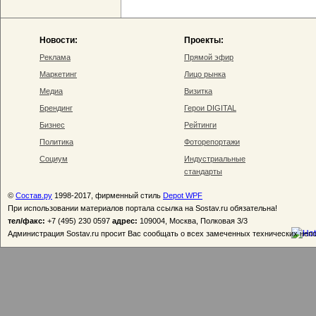
Новости:
Проекты:
Реклама
Прямой эфир
Маркетинг
Лицо рынка
Медиа
Визитка
Брендинг
Герои DIGITAL
Бизнес
Рейтинги
Политика
Фоторепортажи
Социум
Индустриальные
стандарты
©
Состав.ру
1998-2017, фирменный стиль
Depot WPF
При использовании материалов портала ссылка на Sostav.ru обязательна!
тел/факс:
+7 (495) 230 0597
адрес:
109004, Москва, Полковая 3/3
Администрация Sostav.ru просит Вас сообщать о всех замеченных технических неп