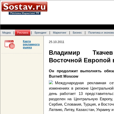
|
|
|
|
|
Медиа
Реклама
Брендинг
Маркетинг
Бизнес
Политика и эконом
Карта
25.10.2011
рекламного
рынка
Владимир Ткаче
Восточной Европой в
Он продолжит выполнять обяза
Burnett Moscow
Международная рекламная се
изменениях в регионе Центральной
день работает 13 представительс
разделен на Центральную Европу,
Сербия, Словакия, Турция, и Восточ
Латвию, Литву, Казахстан, Украину 