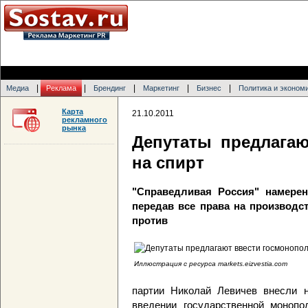
|
|
|
|
|
Медиа
Реклама
Брендинг
Маркетинг
Бизнес
Политика и эконом
Карта
21.10.2011
рекламного
рынка
Депутаты предлага
на спирт
"Справедливая Россия" намерен
передав все права на производст
против
Иллюстрация с ресурса markets.eizvestia.com
партии Николай Левичев внесли н
введении государственной монопо