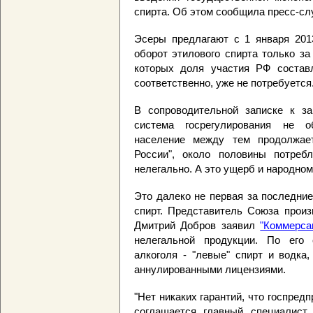
спирта. Об этом сообщила пресс-сл
Эсеры предлагают с 1 января 2013
оборот этилового спирта только за
которых доля участия РФ состав
соответственно, уже не потребуется
В сопроводительной записке к за
система госрегулирования не о
население между тем продолжае
России", около половины потребл
нелегально. А это ущерб и народном
Это далеко не первая за последни
спирт. Представитель Союза произ
Дмитрий Добров заявил
"Коммерса
нелегальной продукции. По его 
алкоголя - "левые" спирт и водка
аннулированными лицензиями.
"Нет никаких гарантий, что госпредп
соглашается главный специалист