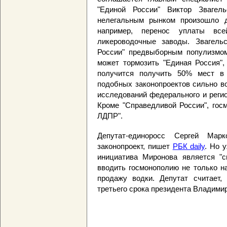
"Единой России" Виктор Звагел
нелегальным рынком произошло д
например, перенос уплаты вс
ликероводочные заводы. Звагель
России" предвыборным популизмом
может тормозить "Единая Россия",
получится получить 50% мест в
подобных законопроектов сильно во
исследований федерального и реги
Кроме "Справедливой России", гос
ЛДПР".
Депутат-единоросс Сергей Мар
законопроект, пишет
РБК daily
. Но 
инициатива Миронова является "с
вводить госмонополию не только на
продажу водки. Депутат считает,
третьего срока президента Владимир