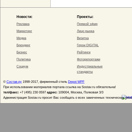
Новости:
Проекты:
Реклама
Прямой эфир
Маркетинг
Лицо рынка
Медиа
Визитка
Брендинг
Герои DIGITAL
Бизнес
Рейтинги
Политика
Фоторепортажи
Социум
Индустриальные
стандарты
©
Состав.ру
1998-2017, фирменный стиль
Depot WPF
При использовании материалов портала ссылка на Sostav.ru обязательна!
тел/факс:
+7 (495) 230 0597
адрес:
109004, Москва, Полковая 3/3
Администрация Sostav.ru просит Вас сообщать о всех замеченных технических неп