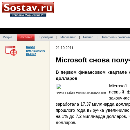
|
|
|
|
|
Медиа
Реклама
Брендинг
Маркетинг
Бизнес
Политика и эконом
Карта
21.10.2011
рекламного
рынка
Microsoft снова пол
В первом финансовом квартале к
долларов
Microsof
первый ф
Фото с сайта frontrow.dmagazine.com
закончил
заработала 17,37 миллиарда долла
прошлого года выручка увеличилас
на 1% до 7,2 миллиарда долларов, 
долларов.