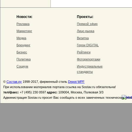
Новости:
Проекты:
Реклама
Прямой эфир
Маркетинг
Лицо рынка
Медиа
Визитка
Брендинг
Герои DIGITAL
Бизнес
Рейтинги
Политика
Фоторепортажи
Социум
Индустриальные
стандарты
©
Состав.ру
1998-2017, фирменный стиль
Depot WPF
При использовании материалов портала ссылка на Sostav.ru обязательна!
тел/факс:
+7 (495) 230 0597
адрес:
109004, Москва, Полковая 3/3
Администрация Sostav.ru просит Вас сообщать о всех замеченных технических неп