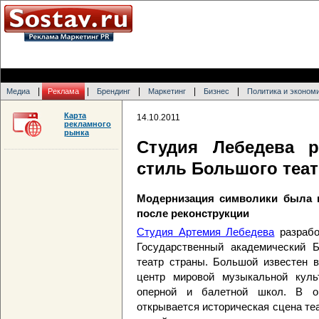
|
|
|
|
|
Медиа
Реклама
Брендинг
Маркетинг
Бизнес
Политика и эконом
Карта
14.10.2011
рекламного
рынка
Студия Лебедева 
стиль Большого теа
Модернизация символики была 
после реконструкции
Студия Артемия Лебедева
разрабо
Государственный академический 
театр страны. Большой известен в
центр мировой музыкальной куль
оперной и балетной школ. В ок
открывается историческая сцена те