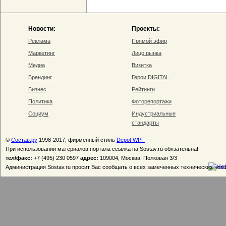
Новости:
Проекты:
Реклама
Прямой эфир
Маркетинг
Лицо рынка
Медиа
Визитка
Брендинг
Герои DIGITAL
Бизнес
Рейтинги
Политика
Фоторепортажи
Социум
Индустриальные
стандарты
©
Состав.ру
1998-2017, фирменный стиль
Depot WPF
При использовании материалов портала ссылка на Sostav.ru обязательна!
тел/факс:
+7 (495) 230 0597
адрес:
109004, Москва, Полковая 3/3
Администрация Sostav.ru просит Вас сообщать о всех замеченных технических неп