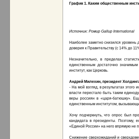
График 1. Каким общественным инст
Источник: Ромир Gallup International
Наиболее заметно снизился уровень д
доверия к Правительству (с 14% до 11
Незначительно, в пределах статист
единственным достаточно значимым
институт, как Церковь.
Андрей Милехин, президент Холдинга
- На мой взгляд, в результатах этого
власти перестало быть таким единод
веры россиян в «царя-батюшку». Ещ
единственным институтом, вызывающим
Хочу подчеркнуть, что опрос был пр
кандидата в президенты. Поэтому, е
«Единой России» на него впрямую не 
Снижение сверхожиданий и сверхдовер