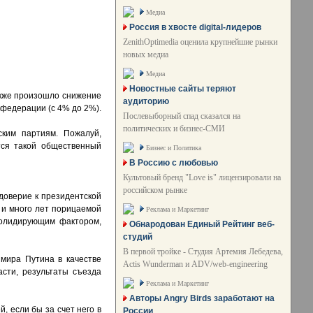
Медиа
Россия в хвосте digital-лидеров
ZenithOptimedia оценила крупнейшие рынки
новых медиа
Медиа
Новостные сайты теряют
акже произошло снижение
аудиторию
 федерации (с 4% до 2%).
Послевыборный спад сказался на
политических и бизнес-СМИ
ским партиям. Пожалуй,
тся такой общественный
Бизнес и Политика
В Россию с любовью
Культовый бренд "Love is" лицензировали на
российском рынке
 доверие к президентской
 и много лет порицаемой
Реклама и Маркетинг
солидирующим фактором,
Обнародован Единый Рейтинг веб-
студий
В первой тройке - Студия Артемия Лебедева,
мира Путина в качестве
Actis Wunderman и ADV/web-engineering
асти, результаты съезда
Реклама и Маркетинг
Авторы Angry Birds заработают на
 если бы за счет него в
России