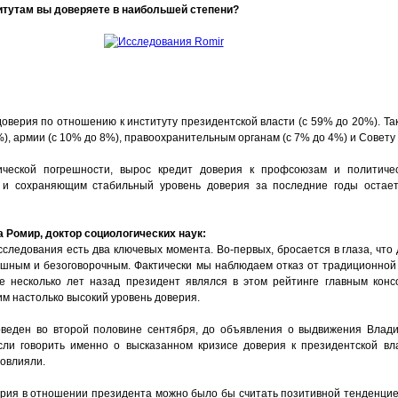
итутам вы доверяете в наибольшей степени?
оверия по отношению к институту президентской власти (с 59% до 20%). Т
%), армии (с 10% до 8%), правоохранительным органам (с 7% до 4%) и Совету
ической погрешности, вырос кредит доверия к профсоюзам и политиче
 и сохраняющим стабильный уровень доверия за последние годы остае
 Ромир, доктор социологических наук:
 исследования есть два ключевых момента. Во-первых, бросается в глаза, что
ушным и безоговорочным. Фактически мы наблюдаем отказ от традиционной
е несколько лет назад президент являлся в этом рейтинге главным кон
 настолько высокий уровень доверия.
оведен во второй половине сентября, до объявления о выдвижения Влади
сли говорить именно о высказанном кризисе доверия к президентской вл
повлияли.
ия в отношении президента можно было бы считать позитивной тенденцией,