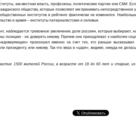
ституты, как местная власть, профсоюзы, политические партии или СМИ. Ес
ражданского общества, которые позволяют им принимать непосредственное у
 общественных институтов в рейтинге фактически не изменился. Наиболь
льство и армия – институты патерналистские и силовые.
ент, наблюдается тревожное увеличение доли россиян, которые выбирают, н
ны позицию - не доверять никому. Причем они принадлежат к наиболее соц
«недоверяющих» произошел именно за счет тех, кто раньше высказывал
или президенту, или никому. Так что вера в «царя», видимо, никуда не делас
участие 1500 жителей России, в возрасте от 18 до 60 лет и старше, из