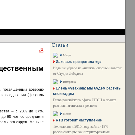
Статьи
Медиа
Gazeta.ru припрятала «g»
ественным
Издание убрало из «шапки» спорный логотип
от Студии Лебедева
Интервью
Елена Чувахина: Мы будем растить
я, посвященный доверию
свои кадры
о исследования (февраль
Глава российского офиса FITCH о планах
развития агентства в регионе
щества – с 23% до 37%.
Медиа
до 60 лет, со средним и
RTB готовит наступление
рального округа. Меньше
Технология к 2015 году займет 18%
российского рынка интернет-рекламы