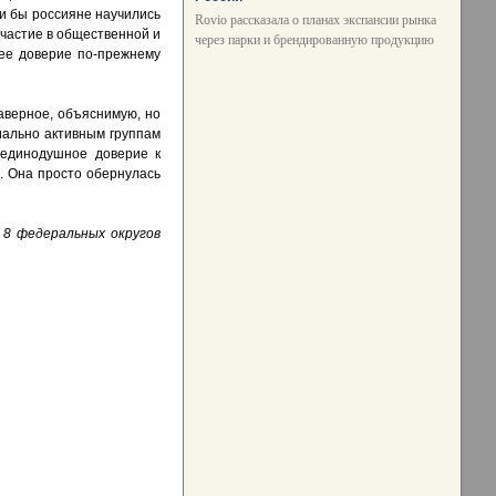
ли бы россияне научились
Rovio рассказала о планах экспансии рынка
частие в общественной и
через парки и брендированную продукцию
шее доверие по-прежнему
аверное, объяснимую, но
иально активным группам
 единодушное доверие к
ь. Она просто обернулась
 8 федеральных округов