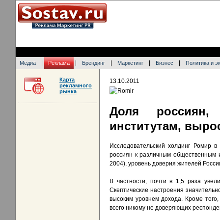
|
|
|
|
|
Медиа
Реклама
Брендинг
Маркетинг
Бизнес
Политика и э
Карта
13.10.2011
рекламного
рынка
Доля россиян,
институтам, вырос
Исследовательский холдинг Ромир в
россиян к различным общественным и
2004), уровень доверия жителей Росси
В частности, почти в 1,5 раза уве
Скептические настроения значительно
высоким уровнем дохода. Кроме того
всего никому не доверяющих респонден