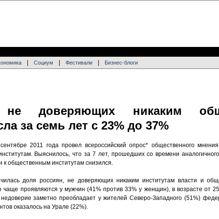
|
|
|
кономика
Социум
Фестивали
Бизнес-блоги
 не доверяющих никаким общ
ла за семь лет с 23% до 37%
 сентябре 2011 года провел всероссийский опрос* общественного мнени
нститутам. Выяснилось, что за 7 лет, прошедших со времени аналогичног
и к общественным институтам снизился.
личилась доля россиян, не доверяющих никаким институтам власти и об
 чаще проявляются у мужчин (41% против 33% у женщин), в возрасте от 25 
, недоверие заметно преобладает у жителей Северо-Западного (51%) феде
тов оказалось на Урале (22%).