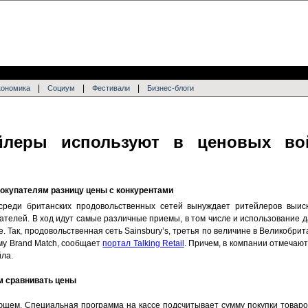
|
|
|
кономика
Социум
Фестивали
Бизнес-блоги
ейлеры используют в ценовых во
покупателям разницу цены с конкурентами
среди британских продовольственных сетей вынуждает ритейлеров выис
ателей. В ход идут самые различные приемы, в том числе и использование д
. Так, продовольственная сеть Sainsbury’s, третья по величине в Великобрит
ему Brand Match, сообщает
портал Talking Retail
. Причем, в компании отмечают
ла.
ям сравнивать цены
ющем. Специальная программа на кассе подсчитывает сумму покупки товаров