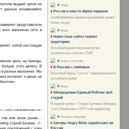
купателю выдают купон на
Медиа
ет данные независимого
Россия в хвосте digital-лидеров
ZenithOptimedia оценила крупнейшие рынки
новых медиа
к заверяют представители
 всех магазинах сети в
Медиа
Новостные сайты теряют
аудиторию
ставляет собой настоящую
Послевыборный спад сказался на
политических и бизнес-СМИ
ожения цены на бренды,
Бизнес и Политика
т больше этого делать. В
В Россию с любовью
 в разных магазинах. Мы
Культовый бренд "Love is" лицензировали на
ерез интернет о ценах на
российском рынке
беготни».
Медиа
Обнародован Единый Рейтинг веб-
студий
В первой тройке - Студия Артемия Лебедева,
Actis Wunderman и ADV/web-engineering
о с сайта stakeholdermedia.com
Реклама и Маркетинг
 том или ином рынке, -
Авторы Angry Birds заработают на
ting Сергей Беляев. - Г-
России
ения предложений с плеч