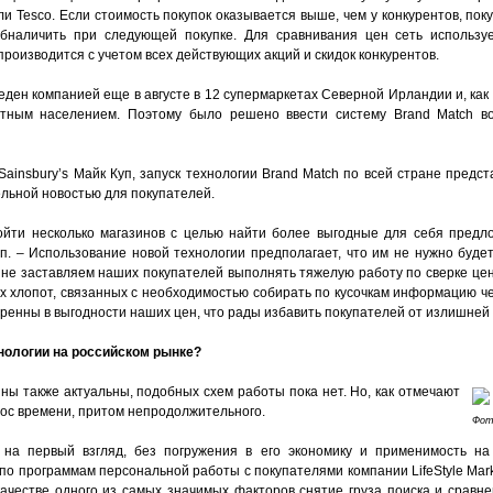
ли Tesco. Если стоимость покупок оказывается выше, чем у конкурентов, по
бналичить при следующей покупке. Для сравнивания цен сеть использу
производится с учетом всех действующих акций и скидок конкурентов.
еден компанией еще в августе в 12 супермаркетах Северной Ирландии и, ка
тным населением. Поэтому было решено ввести систему Brand Match во
Sainsbury’s Майк Куп, запуск технологии Brand Match по всей стране пред
ельной новостью для покупателей.
ойти несколько магазинов с целью найти более выгодные для себя предл
уп. – Использование новой технологии предполагает, что им не нужно буде
 не заставляем наших покупателей выполнять тяжелую работу по сверке цен
их хлопот, связанных с необходимостью собирать по кусочкам информацию ч
ренны в выгодности наших цен, что рады избавить покупателей от излишней 
нологии на российском рынке?
ны также актуальны, подобных схем работы пока нет. Но, как отмечают
прос времени, притом непродолжительного.
Фот
 на первый взгляд, без погружения в его экономику и применимость на
о программам персональной работы с покупателями компании LifeStyle Marke
качестве одного из самых значимых факторов снятие груза поиска и сравн