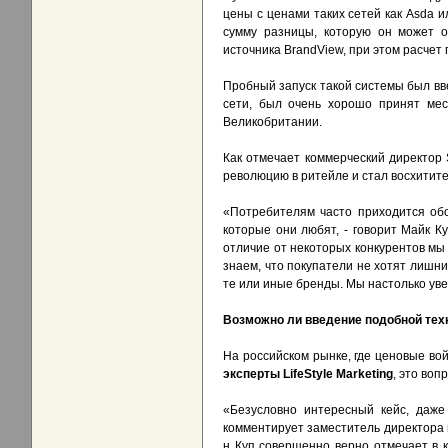
цены с ценами таких сетей как Asda и
сумму разницы, которую он может о
источника BrandView, при этом расчет 
Пробный запуск такой системы был вв
сети, был очень хорошо принят мес
Великобритании.
Как отмечает коммерческий директор 
революцию в ритейле и стал восхитит
«Потребителям часто приходится об
которые они любят, - говорит Майк К
отличие от некоторых конкурентов мы
знаем, что покупатели не хотят лишн
те или иные бренды. Мы настолько уве
Возможно ли введение подобной тех
На российском рынке, где ценовые вой
эксперты LifeStyle Marketing
, это во
«Безусловно интересный кейс, даже
комментирует заместитель директора п
н Куп совершенно верно отмечает в 