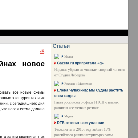
Статьи
Медиа
йнах новое
Gazeta.ru припрятала «g»
Издание убрало из «шапки» спорный логотип
от Студии Лебедева
Реклама и Маркетинг
Елена Чувахина: Мы будем растить
кивать все новые схемы
свои кадры
анных о конкурентах и их
Глава российского офиса FITCH о планах
ании, с сегодняшнего дня
развития агентства в регионе
, что новая схема должна
Медиа
RTB готовит наступление
Технология к 2015 году займет 18%
российского рынка интернет-рекламы
, а затем сравнивает их