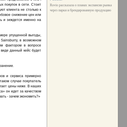
ых покупок в сети. Стоит
Rovio рассказала о планах экспансии рынка
ют клиента не столько к
через парки и брендированную продукцию
лобовое снижение цен или
ть и зиждется именно на
змере упущенной выгоды,
Sainsburry, в возможном
им фактором в вопросе
м виде данный кейс будет
транение.
ров и сервиса примерно
 таком случае покупатель
агает цены ниже. В наших
са» он идет за качеством
вать - зачем экономить?»