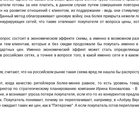
упатели готовы за нее платить, в данном случае путем совершения повторн
н на развитие отношений с клиентом, их поддержание - ведь они стимулиру
. Данный метод облагораживает ценовую войну, она более прикрыта нежели 
онкурирующих сетей, что также отвлекает покупателя от вопроса цены, хо
 вопрос состоит в экономическом эффекте схемы, а именно в возможном ра
 тем клиентам, которые и без скидки продолжали бы покупать именно в 
ндартных цен. Именно экономический эффект может стать определяющ
российских сетях, а точнее в вопросе того, в какой именно сети и в како
ив, считают, что на российском рынке такая схема вряд ли нашла бы распрос
, когда качество ритейлеров более-менее равное, то есть уровень това
директор по стратегическому планированию компании Ирина Коновалова. - В
не, и возникает угроза потери покупателя, если кто-то из конкурентов предл
. Покупатель понимает, почему он переплачивает, например, в «Азбуку Вку
 ожидает таких же цен, как в "Пятерочке". А если покупатель готов переплачи