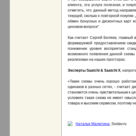
клиента, эта услуга полезная, и пок
отметить, что данный метод направле
текущей, сколько к повторной покупке
обмен бонусных и дисконтных карт к
ценовом вопросе".
Как считает Сергей Беляев, главный
формируемой предоставлением скидки
понижении уровня восприятия ста
возможного появления данной схемы в 
реализован на наших просторах.
Эксперты Saatchi & Saatchi X
, напрот
«Такие схемы очень хорошо работают
одинаков в разных сетях, - считает 
становится очень чувствительным к це
условиях такая схема не имеет смысла
товара и высоким сервисом, поэтому не
Наталья Малютина
, Sostav.ru