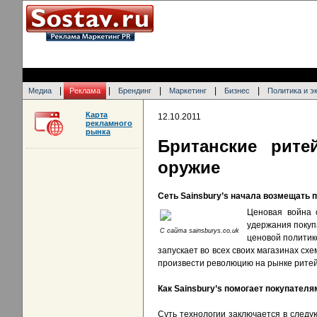
|
|
|
|
|
Медиа
Реклама
Брендинг
Маркетинг
Бизнес
Политика и э
Карта
12.10.2011
рекламного
рынка
Британские рит
оружие
Сеть Sainsbury’s начала возмещать 
Ценовая война 
удержания покуп
C сайта sainsburys.co.uk
ценовой политике
запускает во всех своих магазинах сх
произвести революцию на рынке ритей
Как Sainsbury’s помогает покупател
Суть технологии заключается в следу