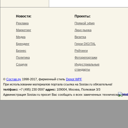
Новости:
Проекты:
Реклама
Прямой эфир
Маркетинг
Лицо рынка
Медиа
Визитка
Брендинг
Герои DIGITAL
Бизнес
Рейтинги
Политика
Фоторепортажи
Социум
Индустриальные
стандарты
©
Состав.ру
1998-2017, фирменный стиль
Depot WPF
При использовании материалов портала ссылка на Sostav.ru обязательна!
тел/факс:
+7 (495) 230 0597
адрес:
109004, Москва, Полковая 3/3
Администрация Sostav.ru просит Вас сообщать о всех замеченных технических неп