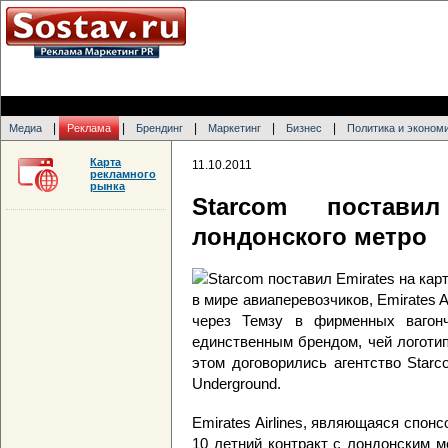
|
|
|
|
|
Медиа
Реклама
Брендинг
Маркетинг
Бизнес
Политика и эконом
Карта
11.10.2011
рекламного
рынка
Starcom постави
лондонского метро
в мире авиаперевозчиков, Emirates A
через Темзу в фирменных вагон
единственным брендом, чей логотип
этом договорились агентство Star
Underground.
Emirates Airlines, являющаяся спон
10 летний контракт с лондонским м