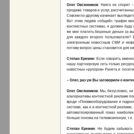
Олег Овсянников
: Никто не спорит 
продаже товаров и услуг, рассчитанны
Совсем по-другому начинает выглядеть
Вот этим людям «общий» трафик може
контекстных системах, я должен буду 
же мне платить бешеные деньги за вы
для каждого второго пользователя? 
электронным новостным СМИ и инфор
потому вопрос цены становится для н
Степан Еремин
: Если говорить имен
нашу партнерскую сеть только ресурс
новостных «рупоров» Рунета и посети
– Олег, раз уж Вы заговорили о конт
Олег Овсянников
: Мы, безусловно, н
альтернативы контекстной рекламе по
вроде «Пневмооборудование и гидрооб
системе, как и в контекстной рекламе
автоматизированный показ наиболее
больше похожа на телевизионную, т.е. 
Степан Еремин
: Не будем забывать