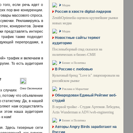
 того, если речь идет о
Медиа
сих пор вне конкуренции.
Россия в хвосте digital-лидеров
товары массового спроса.
ZenithOptimedia оценила крупнейшие рынки
сумочки. Рекламируясь в
новых медиа
отен, конкурентов. Зачем
ки представлять интерес
Медиа
 трафик также подходит
Новостные сайты теряют
едующей перепродажи, а
аудиторию
Послевыборный спад сказался на
политических и бизнес-СМИ
ий» трафик и включаем в
Бизнес и Политика
угие. То есть аудитория
В Россию с любовью
Культовый бренд "Love is" лицензировали на
?
российском рынке
Олег Овсянников
Реклама и Маркетинг
ых случаях
Обнародован Единый Рейтинг веб-
ы, потому что объявление
студий
статистику. Да, в нашей
зволяют нам осуществлять
В первой тройке - Студия Артемия Лебедева,
ри этом наша аудитория
Actis Wunderman и ADV/web-engineering
 к нам!
Бизнес и Политика
Авторы Angry Birds заработают на
ля. Здесь тизерные сети
России