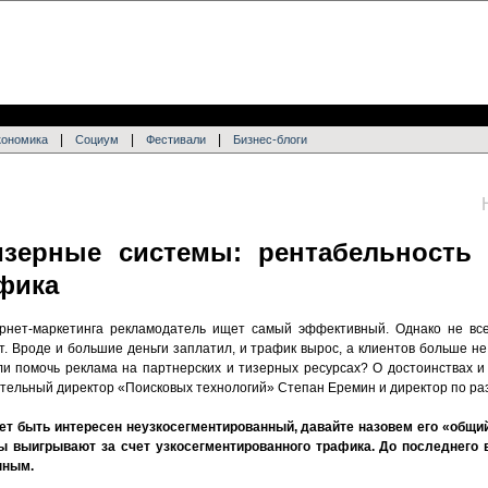
|
|
|
кономика
Социум
Фестивали
Бизнес-блоги
изерные системы: рентабельность
фика
рнет-маркетинга рекламодатель ищет самый эффективный. Однако не все
. Вроде и большие деньги заплатил, и трафик вырос, а клиентов больше не
ли помочь реклама на партнерских и тизерных ресурсах? О достоинствах и
тельный директор «Поисковых технологий» Степан Еремин и директор по ра
ет быть интересен неузкосегментированный,
давайте назовем его «общи
мы
выигрывают
за счет узко
сегментированного трафик
а.
До последнего
н
ным.