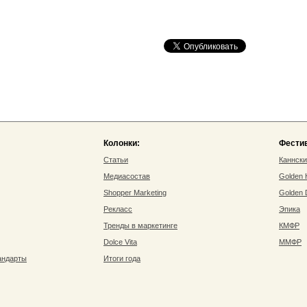
Колонки:
Фести
Статьи
Каннск
Медиасостав
Golden
Shopper Marketing
Golden
Рекласс
Эпика
Тренды в маркетинге
КМФР
Dolce Vita
ММФР
андарты
Итоги года