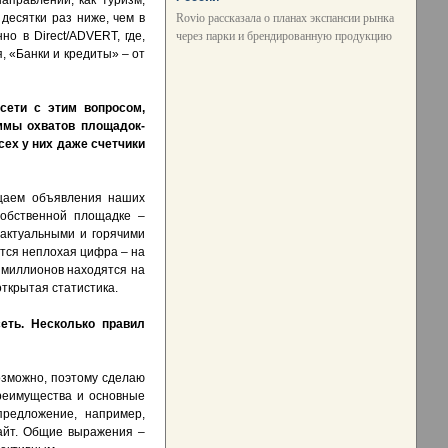
аправлений, как туризм,
Rovio рассказала о планах экспансии рынка
 десятки раз ниже, чем в
через парки и брендированную продукцию
о в Direct/ADVERT, где,
я, «Банки и кредиты» – от
 сети с этим вопросом,
уммы охватов площадок-
сех у них даже счетчики
ещаем объявления наших
собственной площадке –
 актуальными и горячими
ется неплохая цифра – на
4 миллионов находятся на
открытая статистика.
еть. Несколько
правил
возможно, поэтому сделаю
преимущества и основные
предложение, например,
сайт. Общие выражения –