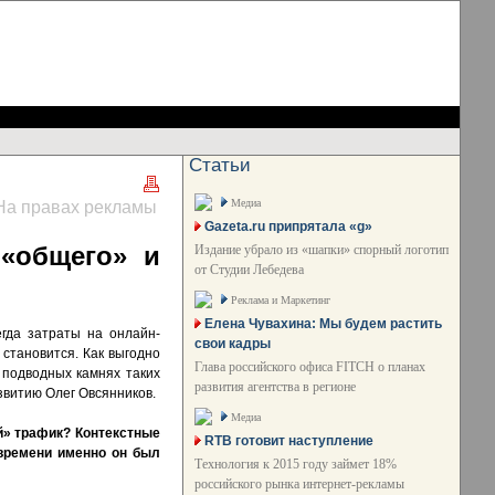
Статьи
Медиа
На правах рекламы
Gazeta.ru припрятала «g»
 «общего» и
Издание убрало из «шапки» спорный логотип
от Студии Лебедева
Реклама и Маркетинг
Елена Чувахина: Мы будем растить
гда затраты на онлайн-
свои кадры
 становится. Как выгодно
Глава российского офиса FITCH о планах
 подводных камнях таких
развития агентства в регионе
звитию Олег Овсянников.
Медиа
й» трафик?
Контекстные
RTB готовит наступление
 времени именно
он был
Технология к 2015 году займет 18%
российского рынка интернет-рекламы