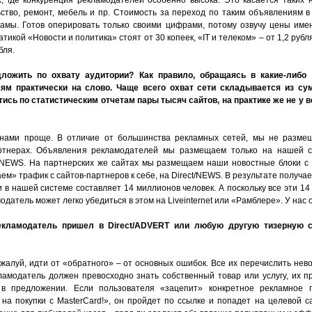
, где конкуренция рекламодателей особенно высока. Это касается таких н
ьство, ремонт, мебель и пр. Стоимость за переход по таким объявлениям в
амы. Готов оперировать только своими цифрами, потому озвучу цены именн
икой «Новости и политика» стоят от 30 копеек, «IT и телеком» – от 1,2 рубл
бля.
дложить по охвату аудитории?
Как правило, обращаясь в какие-либо
лям практически на слово. Чаще всего охват сети складывается из с
ись по статистическим отчетам пары тысяч сайтов, на практике же не у в
с нами проще. В отличие от большинства рекламных сетей, мы не разм
артнерах. Объявления рекламодателей мы размещаем только на нашей 
t/NEWS. На партнерских же сайтах мы размещаем наши новостные блоки с
ем» трафик с сайтов-партнеров к себе, на Direct/NEWS. В результате получа
 в нашей системе составляет 14 миллионов человек. А поскольку все эти 1
датель может легко убедиться в этом на Liveinternet или «Рамблере». У нас 
екламодатель пришел в Direct/ADVERT
или любую другую тизерную с
ожалуй, идти от «обратного» – от основных ошибок. Все их перечислить не
кламодатель должен превосходно знать собственный товар или услугу, их 
 в предложении. Если пользователя «зацепит» конкретное рекламное 
 на покупки с MasterCard!», он пройдет по ссылке и попадет на целевой 