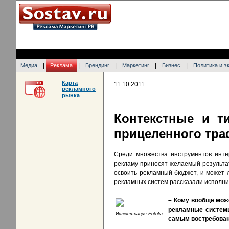
|
|
|
|
|
Медиа
Реклама
Брендинг
Маркетинг
Бизнес
Политика и э
Карта
11.10.2011
рекламного
рынка
Контекстные и т
прицеленного тра
Среди множества инструментов инте
рекламу приносят желаемый результат
освоить рекламный бюджет, и может 
рекламных систем рассказали исполни
– Кому вообще мож
рекламные систе
Иллюстрация Fotolia
самым востребова