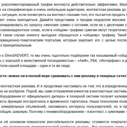
– узкосегментированный трафик контекста действительно эффективен. Мало
х на специфическую и очень небольшую аудиторию, контекстная реклама до 
 ситуация, если посмотреть на контекст глазами того, кто пытается продать 
т очень пригодиться. Давайте представим: я продаю недорогие женские 
конкурировать по запросу «женские сумки» с сотнями, если не с десятками с
сококонкурентное слово, если в «общем» трафике сумочки могут теоретичес
В таком случае клиенту выгоднее обращаться к «общему» трафику. Такой
мационно-тематическим порталам, которые закупают его с целью посл
их принципиальным.
но о Direct/ADVERT, то мы очень тщательно подбираем так называемый «общ
ы с хорошей и качественной посещаемостью – «АиФ», РБК, «Интерфакс» и др
тели нашей площадки – одни и те же люди.
ексте: можно ли в полной мере сравнивать с ним
рекламу в тизерных сетях
е контекстная реклама. И я продолжаю настаивать на том, что в определенн
ка не изобрели. Порой, мы сами отправляем клиентов в контекстные систем
орудование от официального дилера» в тизерной системе получит нулевую 
, есть функции геотаргетинга и временного таргетинга. Наши технологии по
 кликабельных объявлений, запоминать интересы пользователей, но и п
общую, широкую. Поэтому с пневмооборудованием – в контекст, с сумочками –
 и об основном показателе рентабельности рекламы: стоимости покупате