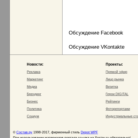
Обсуждение Facebook
Обсуждение VKontakte
Новости:
Проекты:
Реклама
Прямой эфир
Маркетинг
Лицо рынка
Медиа
Визитка
Брендинг
Герои DIGITAL
Бизнес
Рейтинги
Политика
Фоторепортажи
Социум
Индустриальные ст
©
Состав.ру
1998-2017, фирменный стиль
Depot WPF
При использовании материалов портала ссылка на Sostav.ru обязательна!