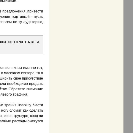
ективным.
е предложения, привести
вление картинкой – пусть
 совсем не ту аудиторию,
ки контекстная и
он понял: вы именно тот,
в массовом секторе, то я
сширить свое присутствие
Если необходимо продать
айтах. Обратите внимание
елевого трафика.
 зрения usability. Части
ногу сломит, как сделать
в его структуре, вряд ли
кламные расходы окажутся