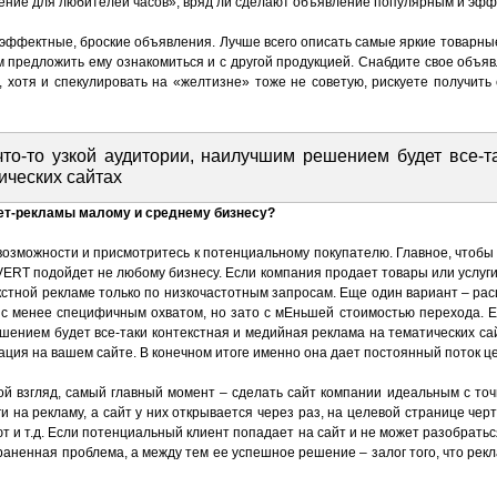
ение для любителей часов», вряд ли сделают объявление популярным и эфф
эффектные, броские объявления. Лучше всего описать самые яркие товарны
ам предложить ему ознакомиться и с другой продукцией. Снабдите свое объя
, хотя и спекулировать на «желтизне» тоже не советую, рискуете получить
то-то узкой аудитории, наилучшим решением будет все-та
ических сайтах
нет-рекламы малому и среднему бизнесу?
 возможности и присмотритесь к потенциальному покупателю. Главное, чтобы 
DVERT подойдет не любому бизнесу. Если компания продает товары или услуги 
кстной рекламе только по низкочастотным запросам. Еще один вариант – ра
й с менее специфичным охватом, но зато с мЕньшей стоимостью перехода. 
ешением будет все-таки контекстная и медийная реклама на тематических с
зация на вашем сайте. В конечном итоге именно она дает постоянный поток ц
 взгляд, самый главный момент – сделать сайт компании идеальным с точки
 на рекламу, а сайт у них открывается через раз, на целевой странице черт 
 и т.д. Если потенциальный клиент попадает на сайт и не может разобраться 
раненная проблема, а между тем ее успешное решение – залог того, что ре