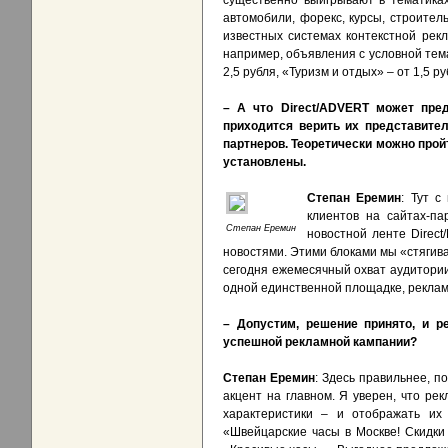
существенно выигрывают в тематиках
автомобили, форекс, курсы, строител
известных системах контекстной рекл
например, объявления с условной темат
2,5 рубля, «Туризм и отдых» – от 1,5 ру
– А
что
Direct
/
ADVERT
может пре
приходится верить их представите
партнеров. Теоретически можно пройт
установлены.
Степан Еремин
: Тут 
клиентов на сайтах-п
Степан Еремин
новостной ленте Direc
новостями. Этими блоками мы «стягива
сегодня ежемесячный охват аудитории
одной единственной площадке, рекламо
– Допустим, решение принято, и р
успешной рекламной кампании?
Степан Еремин
: Здесь правильнее, п
акцент на главном. Я уверен, что ре
характеристики – и отображать их
«Швейцарские часы в Москве! Скидки