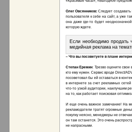
«Красивые часы», «Выгодное предлож
Олег Овсянников:
Следует создавать 
пользователя к себе на сайт, а уже т
она даже где-то будет неоднозначной
которую ждете.
Если необходимо продать ч
медийная реклама на темат
– Что вы посоветуете в плане интер
Степан Еремин
: Трезво оцените свои
кто ему нужен. Сервис вроде Direct/A
посоветовал бы ей оставаться в конте
в интернете за счет рекламных сете
что-то узкой аудитории, наилучшим р
на то, как работает поисковая оптими
И еще очень важное замечание! На мой
рекламодатели тратят огромные деньги
покупку неясно, менеджеры не отвечают
он там останется. Это очень распрост
не напрасными.