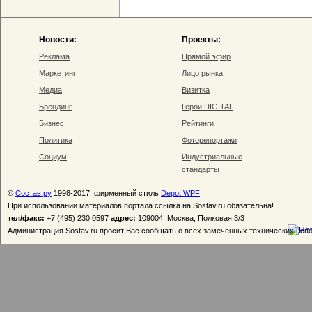
Новости:
Проекты:
Реклама
Прямой эфир
Маркетинг
Лицо рынка
Медиа
Визитка
Брендинг
Герои DIGITAL
Бизнес
Рейтинги
Политика
Фоторепортажи
Социум
Индустриальные
стандарты
©
Состав.ру
1998-2017, фирменный стиль
Depot WPF
При использовании материалов портала ссылка на Sostav.ru обязательна!
тел/факс:
+7 (495) 230 0597
адрес:
109004, Москва, Полковая 3/3
Администрация Sostav.ru просит Вас сообщать о всех замеченных технических неп