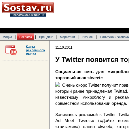
|
|
|
|
|
Медиа
Реклама
Брендинг
Маркетинг
Бизнес
Политика и эконом
Карта
11.10.2011
рекламного
рынка
У Twitter появится т
Социальная сеть для микроблог
торговый знак «tweet»
Очень скоро Twitter получит прав
который ранее принадлежал Twittad.
известному микроблогу и рекла
совместном использовании бренда.
Занимаясь рекламой в Twitter, Twit
Ad Meet Tweets» («Дайте возм
«твитами»») слово «tweet», котор