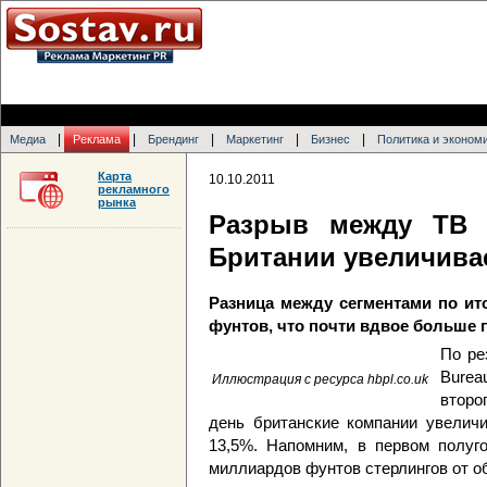
|
|
|
|
|
Медиа
Реклама
Брендинг
Маркетинг
Бизнес
Политика и эконом
Карта
10.10.2011
рекламного
рынка
Разрыв между ТВ 
Британии увеличива
Разница между сегментами по ито
фунтов, что почти вдвое больше 
По ре
Burea
Иллюстрация с ресурса hbpl.co.uk
второ
день британские компании увеличи
13,5%. Напомним, в первом полуго
миллиардов фунтов стерлингов от о