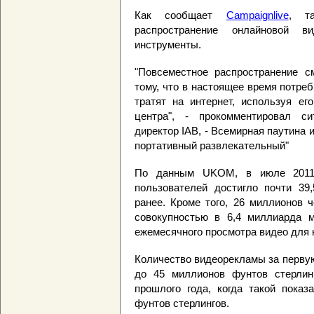
Как сообщает
Campaignlive
, т
распространение онлайновой в
инструменты.
"Повсеместное распространение с
тому, что в настоящее время потре
тратят на интернет, используя ег
центра", - прокомментировал с
директор IAB, - Всемирная паутина
портативный развлекательный"
По данным UKOM, в июле 2011 г
пользователей достигло почти 39
ранее. Кроме того, 26 миллионов 
совокупностью в 6,4 миллиарда м
ежемесячного просмотра видео для 
Количество видеорекламы за первую
до 45 миллионов фунтов стерлин
прошлого года, когда такой пока
фунтов стерлингов.