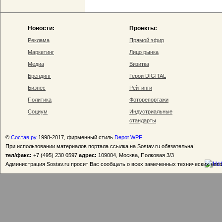
Новости:
Проекты:
Реклама
Прямой эфир
Маркетинг
Лицо рынка
Медиа
Визитка
Брендинг
Герои DIGITAL
Бизнес
Рейтинги
Политика
Фоторепортажи
Социум
Индустриальные
стандарты
©
Состав.ру
1998-2017, фирменный стиль
Depot WPF
При использовании материалов портала ссылка на Sostav.ru обязательна!
тел/факс:
+7 (495) 230 0597
адрес:
109004, Москва, Полковая 3/3
Администрация Sostav.ru просит Вас сообщать о всех замеченных технических неп