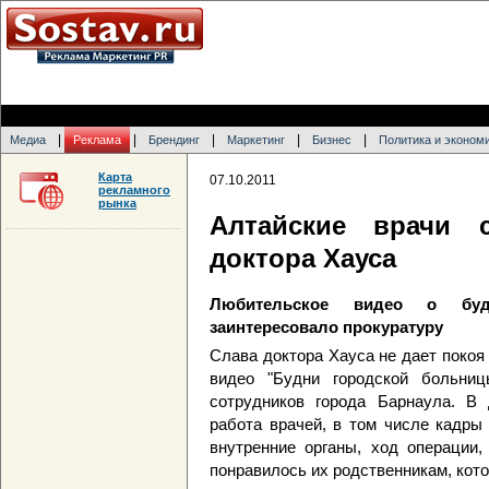
|
|
|
|
|
Медиа
Реклама
Брендинг
Маркетинг
Бизнес
Политика и эконом
Карта
07.10.2011
рекламного
рынка
Алтайские врачи 
доктора Хауса
Любительское видео о буд
заинтересовало прокуратуру
Слава доктора Хауса не дает покоя
видео "Будни городской больни
сотрудников города Барнаула. В 
работа врачей, в том числе кадры
внутренние органы, ход операции,
понравилось их родственникам, кото