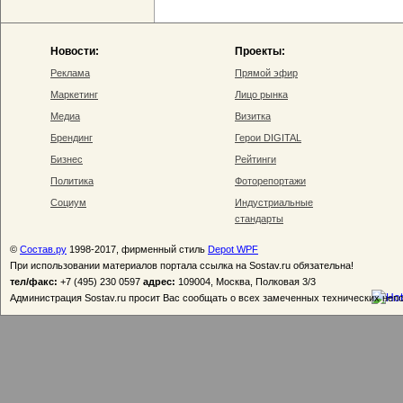
Новости:
Проекты:
Реклама
Прямой эфир
Маркетинг
Лицо рынка
Медиа
Визитка
Брендинг
Герои DIGITAL
Бизнес
Рейтинги
Политика
Фоторепортажи
Социум
Индустриальные
стандарты
©
Состав.ру
1998-2017, фирменный стиль
Depot WPF
При использовании материалов портала ссылка на Sostav.ru обязательна!
тел/факс:
+7 (495) 230 0597
адрес:
109004, Москва, Полковая 3/3
Администрация Sostav.ru просит Вас сообщать о всех замеченных технических неп