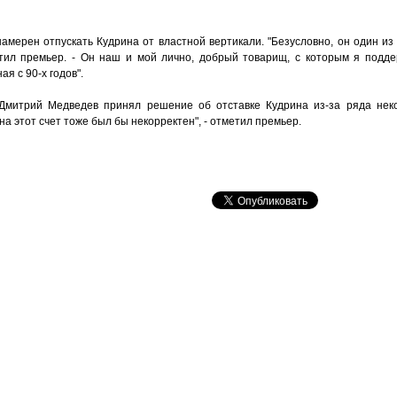
намерен отпускать Кудрина от властной вертикали. "Безусловно, он один и
метил премьер. - Он наш и мой лично, добрый товарищ, с которым я подд
я с 90-х годов".
Дмитрий Медведев принял решение об отставке Кудрина из-за ряда нек
а этот счет тоже был бы некорректен", - отметил премьер.