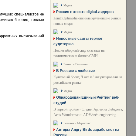
Медиа
Россия в хвосте digital-лидеров
з лучших специалистов не
ZenithOptimedia оценила крупнейшие рынки
ерживаю близкие, теплые
новых медиа
Медиа
орректных высказываний
Новостные сайты теряют
аудиторию
Послевыборный спад сказался на
политических и бизнес-СМИ
Бизнес и Политика
В Россию с любовью
Культовый бренд "Love is" лицензировали на
российском рынке
Медиа
Обнародован Единый Рейтинг веб-
студий
В первой тройке - Студия Артемия Лебедева,
Actis Wunderman и ADV/web-engineering
Реклама и Маркетинг
Авторы Angry Birds заработают на
России