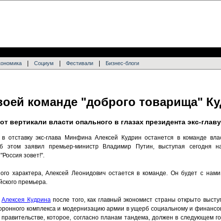
|
|
|
кономика
Социум
Фестивали
Бизнес-блоги
своей команде "доброго товарища" К
от вертикали власти опального в глазах президента экс-гла
в отставку экс-глава Минфина Алексей Кудрин останется в команде вла
Об этом заявил премьер-министр Владимир Путин, выступая сегодня н
Россия зовет!".
ого характера, Алексей Леонидович остается в команде. Он будет с нам
йского премьера.
л
Алексея Кудрина
после того, как главный экономист страны открыто выст
оронного комплекса и модернизацию армии в ущерб социальному и финансов
 правительстве, которое, согласно планам тандема, должен в следующем г