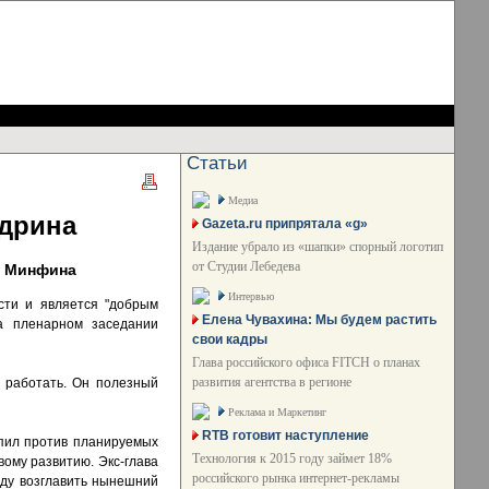
Статьи
Медиа
удрина
Gazeta.ru припрятала «g»
Издание убрало из «шапки» спорный логотип
от Студии Лебедева
ву Минфина
Интервью
сти и является "добрым
Елена Чувахина: Мы будем растить
а пленарном заседании
свои кадры
Глава российского офиса FITCH о планах
развития агентства в регионе
и работать. Он полезный
Реклама и Маркетинг
RTB готовит наступление
упил против планируемых
Технология к 2015 году займет 18%
ому развитию. Экс-глава
российского рынка интернет-рекламы
оду возглавить нынешний