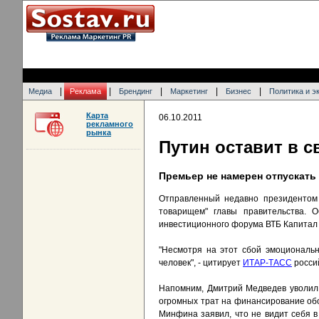
|
|
|
|
|
Медиа
Реклама
Брендинг
Маркетинг
Бизнес
Политика и э
Карта
06.10.2011
рекламного
рынка
Путин оставит в 
Премьер не намерен отпускать 
Отправленный недавно президентом 
товарищем" главы правительства. 
инвестиционного форума ВТБ Капитал "
"Несмотря на этот сбой эмоциональн
человек", - цитирует
ИТАР-ТАСС
росси
Напомним, Дмитрий Медведев уволи
огромных трат на финансирование об
Минфина заявил, что не видит себя в