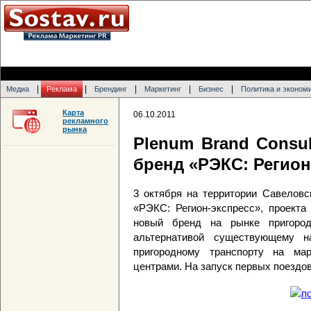
|
|
|
|
|
Медиа
Реклама
Брендинг
Маркетинг
Бизнес
Политика и эконом
Карта
06.10.2011
рекламного
рынка
Plenum Brand Consu
бренд «РЭКС: Регион
3 октября на территории Савеловс
«РЭКС: Регион-экспресс», проекта
новый бренд на рынке пригород
альтернативой существующему н
пригородному транспорту на м
центрами. На запуск первых поезд