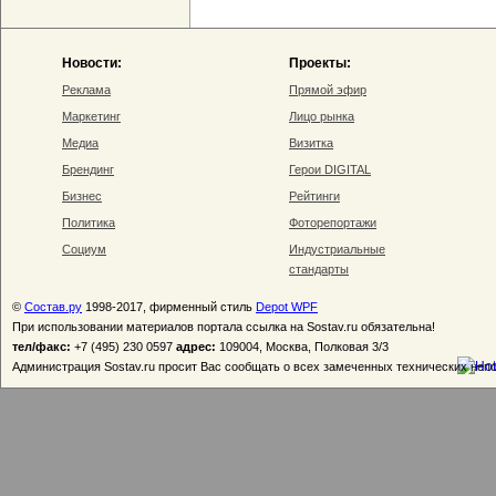
Новости:
Проекты:
Реклама
Прямой эфир
Маркетинг
Лицо рынка
Медиа
Визитка
Брендинг
Герои DIGITAL
Бизнес
Рейтинги
Политика
Фоторепортажи
Социум
Индустриальные
стандарты
©
Состав.ру
1998-2017, фирменный стиль
Depot WPF
При использовании материалов портала ссылка на Sostav.ru обязательна!
тел/факс:
+7 (495) 230 0597
адрес:
109004, Москва, Полковая 3/3
Администрация Sostav.ru просит Вас сообщать о всех замеченных технических неп