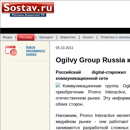
|
|
|
|
|
Медиа
Реклама
Брендинг
Маркетинг
Бизнес
Политика и эконом
Карта
05.10.2011
рекламного
рынка
Ogilvy Group Russia 
Российский digital-старо
коммуникационной сети
Коммуникационная группа Og
приобретении Promo Interactive,
отечественном рынке. Эту информа
обеих сторон.
Напомним, Promo Interactive явля
медийном рынке - они работают
занимаются разработкой сложных