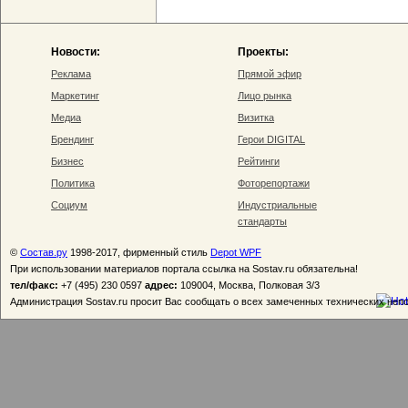
Новости:
Проекты:
Реклама
Прямой эфир
Маркетинг
Лицо рынка
Медиа
Визитка
Брендинг
Герои DIGITAL
Бизнес
Рейтинги
Политика
Фоторепортажи
Социум
Индустриальные
стандарты
©
Состав.ру
1998-2017, фирменный стиль
Depot WPF
При использовании материалов портала ссылка на Sostav.ru обязательна!
тел/факс:
+7 (495) 230 0597
адрес:
109004, Москва, Полковая 3/3
Администрация Sostav.ru просит Вас сообщать о всех замеченных технических неп