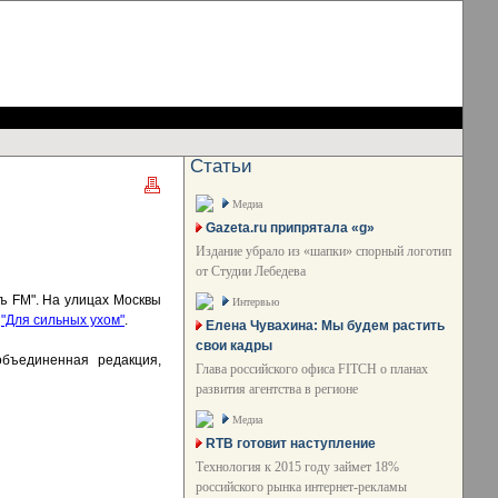
Статьи
Медиа
Gazeta.ru припрятала «g»
Издание убрало из «шапки» спорный логотип
от Студии Лебедева
ъ FM". На улицах Москвы
Интервью
м
"Для сильных ухом"
.
Елена Чувахина: Мы будем растить
свои кадры
объединенная редакция,
Глава российского офиса FITCH о планах
развития агентства в регионе
Медиа
RTB готовит наступление
Технология к 2015 году займет 18%
российского рынка интернет-рекламы