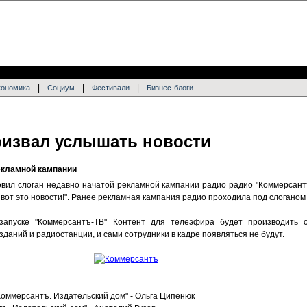
|
|
|
кономика
Социум
Фестивали
Бизнес-блоги
извал услышать новости
екламной кампании
овил слоган недавно начатой рекламной кампании радио радио "Коммерсант
вот это новости!". Ранее рекламная кампания радио проходила под слогано
запуске "Коммерсантъ-ТВ" Контент для телеэфира будет производить 
даний и радиостанции, и сами сотрудники в кадре появляться не будут.
Коммерсантъ. Издательский дом" - Ольга Ципенюк