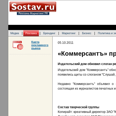
|
|
|
|
|
Медиа
Реклама
Брендинг
Маркетинг
Бизнес
Политика и э
Карта
05.10.2011
рекламного
рынка
«Коммерсантъ» пр
Издательский дом обновил слоган р
Издательский дом "Коммерсантъ" обн
появились щиты со слоганом "Слушай, 
Недавно "Коммерсантъ" объявил о 
состоящая из журналистов печатных из
Состав творческой группы
Копирайт: креативный директор ЗАО "