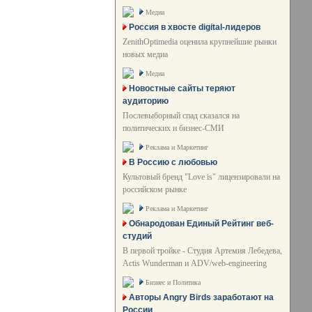
Медиа
Россия в хвосте digital-лидеров
ZenithOptimedia оценила крупнейшие рынки
новых медиа
Медиа
Новостные сайты теряют
аудиторию
Послевыборный спад сказался на
политических и бизнес-СМИ
Реклама и Маркетинг
В Россию с любовью
Культовый бренд "Love is" лицензировали на
российском рынке
Реклама и Маркетинг
Обнародован Единый Рейтинг веб-
студий
В первой тройке - Студия Артемия Лебедева,
Actis Wunderman и ADV/web-engineering
Бизнес и Политика
Авторы Angry Birds заработают на
России