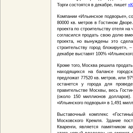
Торги состоятся в декабре, пишет
«К
Компании «Ильинское подворье», со
80000 кв. метров в Гостином Двор
проекта по строительству отеля на
согласился продать свою долю вме
проекта, но вынуждены это сдела
строительству город блокирует», –
декабре выставят 100% «Ильинского
Кроме того, Москва решила продать 
находящихся на балансе городс
предложат 77520 кв. метров, или 97
останется у города для провед
правительстве Москвы, весь Гости
(около 150 миллионов долларов)
«Ильинского подворья» в 1,491 мил
Выставочный комплекс «Гостин
Московского Кремля. Здание пос
Кваренги, является памятником ар
этого новый владелец не сможет п