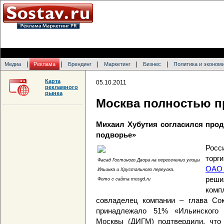
|
|
|
|
|
Медиа
Реклама
Брендинг
Маркетинг
Бизнес
Политика и эконом
Карта
05.10.2011
рекламного
рынка
Москва полностью п
Михаил Хубутия согласился про
подворье»
Росс
торг
Фасад Гостиного Двора на пересечении улицы
ОАО 
Ильинка и Хрустального переулка.
реши
Фото с сайта mosgd.ru
комп
совладелец компании – глава Со
принадлежало 51% «Ильинского 
Москвы (ДИГМ) подтвердили, что 