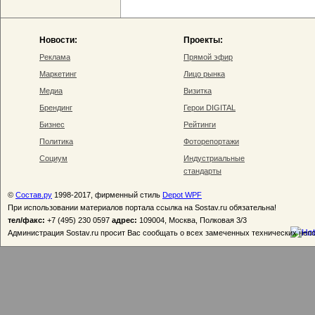
Новости:
Проекты:
Реклама
Прямой эфир
Маркетинг
Лицо рынка
Медиа
Визитка
Брендинг
Герои DIGITAL
Бизнес
Рейтинги
Политика
Фоторепортажи
Социум
Индустриальные
стандарты
©
Состав.ру
1998-2017, фирменный стиль
Depot WPF
При использовании материалов портала ссылка на Sostav.ru обязательна!
тел/факс:
+7 (495) 230 0597
адрес:
109004, Москва, Полковая 3/3
Администрация Sostav.ru просит Вас сообщать о всех замеченных технических неп