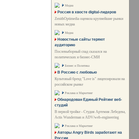
Медиа
Россия в хвосте digital-лидеров
ZenithOptimedia оценила крупнейшие рынки
новых медиа
Медиа
Новостные сайты теряют
аудиторию
Послевыборный спад сказался на
политических и бизнес-СМИ
Бизнес и Политика
В Россию с любовью
Культовый бренд "Love is" лицензировали на
российском рынке
Реклама и Маркетинг
Обнародован Единый Рейтинг веб-
студий
В первой тройке - Студия Артемия Лебедева,
Actis Wunderman и ADV/web-engineering
Реклама и Маркетинг
Авторы Angry Birds заработают на
России