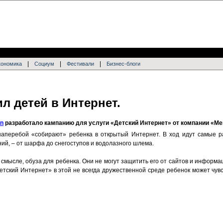
|
|
|
кономика
Социум
Фестивали
Бизнес-блоги
л детей в Интернет.
on
разработало кампанию для услуги «Детский Интернет» от компании «М
наперебой «собирают» ребенка в открытый Интернет. В ход идут самые р
ий, – от шарфа до снегоступов и водолазного шлема.
 смысле, обуза для ребенка. Они не могут защитить его от сайтов и информ
Детский Интернет» в этой не всегда дружественной среде ребенок может чув