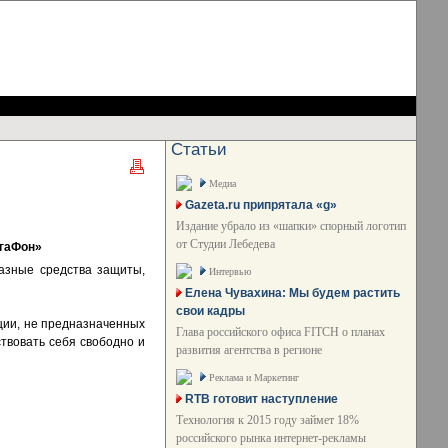
Статьи
Медиа
Gazeta.ru припрятала «g»
Издание убрало из «шапки» спорный логотип
от Студии Лебедева
егаФон»
азные средства защиты,
Интервью
Елена Чувахина: Мы будем растить
свои кадры
ации, не предназначенных
Глава российского офиса FITCH о планах
ствовать себя свободно и
развития агентства в регионе
Реклама и Маркетинг
RTB готовит наступление
Технология к 2015 году займет 18%
российского рынка интернет-рекламы