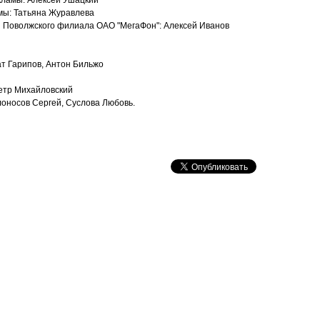
кламы: Алексей Ушацкий
ы: Татьяна Журавлева
 Поволжского филиала ОАО "МегаФон": Алексей Иванов
ат Гарипов, Антон Бильжо
Петр Михайловский
оносов Сергей, Суслова Любовь.