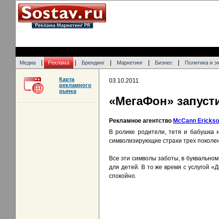
|
|
|
|
|
Медиа
Реклама
Брендинг
Маркетинг
Бизнес
Политика и э
Карта
03.10.2011
рекламного
рынка
«МегаФон» запусти
Рекламное агентство
McCann Ericks
В ролике родители, тетя и бабушка 
символизирующие страхи трех поколен
Все эти символы заботы, в буквальном
для детей. В то же время с услугой «
спокойно.