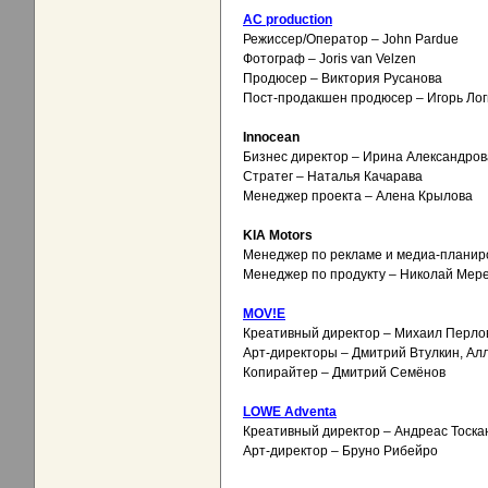
AC production
Режиссер/Оператор – John Pardue
Фотограф – Joris van Velzen
Продюсер – Виктория Русанова
Пост-продакшен продюсер – Игорь Лог
Innocean
Бизнес директор – Ирина Александров
Стратег – Наталья Качарава
Менеджер проекта – Алена Крылова
KIA Motors
Менеджер по рекламе и медиа-планир
Менеджер по продукту – Николай Мер
MOV!E
Креативный директор – Михаил Перло
Арт-директоры – Дмитрий Втулкин, Ал
Копирайтер – Дмитрий Семёнов
LOWE Adventa
Креативный директор – Андреас Тоска
Арт-директор – Бруно Рибейро