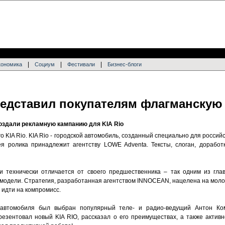
|
|
|
кономика
Социум
Фестивали
Бизнес-блоги
едставил покупателям флагманскую
здали рекламную кампанию для KIA Rio
 KIA Rio. KIA Rio - городской автомобиль, созданный специально для россий
я ролика принадлежит агентству LOWE Adventa. Тексты, слоган, доработ
и технически отличается от своего предшественника – так одним из гла
модели. Стратегия, разработанная агентством INNOCEAN, нацелена на моло
т идти на компромисс.
автомобиля был выбран популярный теле- и радио-ведущий Антон Ком
езентовал новый KIA RIO, рассказал о его преимуществах, а также активн