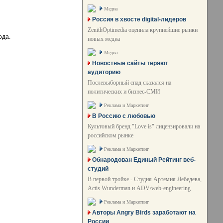
Медиа
Россия в хвосте digital-лидеров
ZenithOptimedia оценила крупнейшие рынки
ода.
новых медиа
Медиа
Новостные сайты теряют
аудиторию
Послевыборный спад сказался на
политических и бизнес-СМИ
Реклама и Маркетинг
В Россию с любовью
Культовый бренд "Love is" лицензировали на
российском рынке
Реклама и Маркетинг
Обнародован Единый Рейтинг веб-
студий
В первой тройке - Студия Артемия Лебедева,
Actis Wunderman и ADV/web-engineering
Реклама и Маркетинг
Авторы Angry Birds заработают на
России