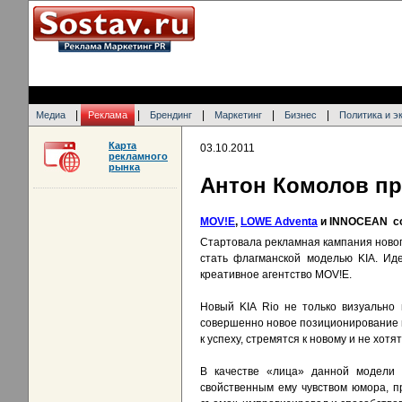
|
|
|
|
|
Медиа
Реклама
Брендинг
Маркетинг
Бизнес
Политика и э
Карта
03.10.2011
рекламного
рынка
Антон Комолов пр
MOV!E
,
LOWE Adventa
и INNOCEAN со
Стартовала рекламная кампания нового
стать флагманской моделью KIA. Иде
креативное агентство MOV!E.
Новый KIA Rio не только визуально 
совершенно новое позиционирование 
к успеху, стремятся к новому и не хотя
В качестве «лица» данной модели 
свойственным ему чувством юмора, пр