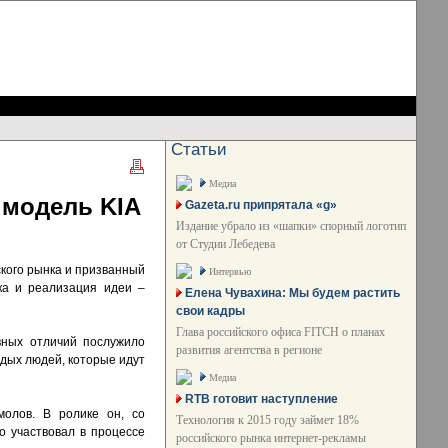
Статьи
Медиа
 модель KIA
Gazeta.ru припрятала «g»
Издание убрало из «шапки» спорный логотип
от Студии Лебедева
ского рынка и призванный
Интервью
ка и реализация идеи –
Елена Чувахина: Мы будем растить
свои кадры
Глава российского офиса FITCH о планах
вных отличий послужило
развития агентства в регионе
дых людей, которые идут
Медиа
RTB готовит наступление
олов. В ролике он, со
Технология к 2015 году займет 18%
о участвовал в процессе
российского рынка интернет-рекламы