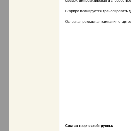
съемок, импровизировал и способство
В эфире планируется транслировать дв
Основная рекламная кампания стартова
Состав творческой группы: