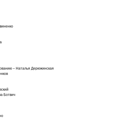
виненко
а
ованию – Наталья Дерюжинская
енков
вский
ла Ботвич
но