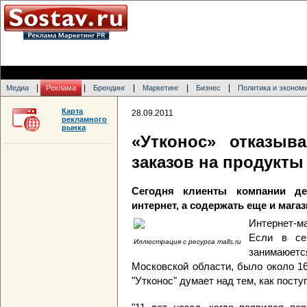
|
|
|
|
|
Медиа
Реклама
Брендинг
Маркетинг
Бизнес
Политика и эконом
Карта
28.09.2011
рекламного
рынка
«Утконос» отказыв
заказов на продукты
Сегодня клиенты компании де
интернет, а содержать еще и маг
Интернет-м
Если в се
Иллюстрация с ресурса malls.ru
занимаюетс
Московской области, было около 160
"Утконос" думает над тем, как пост