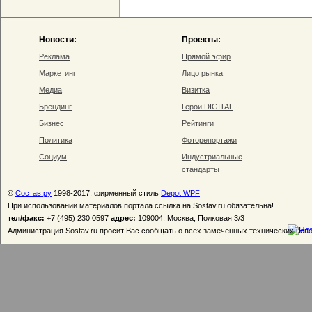
Новости:
Проекты:
Реклама
Прямой эфир
Маркетинг
Лицо рынка
Медиа
Визитка
Брендинг
Герои DIGITAL
Бизнес
Рейтинги
Политика
Фоторепортажи
Социум
Индустриальные
стандарты
©
Состав.ру
1998-2017, фирменный стиль
Depot WPF
При использовании материалов портала ссылка на Sostav.ru обязательна!
тел/факс:
+7 (495) 230 0597
адрес:
109004, Москва, Полковая 3/3
Администрация Sostav.ru просит Вас сообщать о всех замеченных технических неп