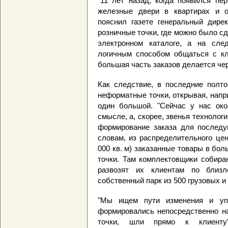
"11 лет назад, когда появился пе
железные двери в квартирах и оч
пояснил газете генеральный дирек
розничные точки, где можно было с
электронном каталоге, а на сл
логичным способом общаться с кл
большая часть заказов делается чер
Как следствие, в последние полто
неформатные точки, открывая, напр
один большой. "Сейчас у нас око
смысле, а, скорее, звенья технолог
формирование заказа для последую
словам, из распределительного це
000 кв. м) заказанные товары в бо
точки. Там комплектовщики собира
развозят их клиентам по близл
собственный парк из 500 грузовых и
"Мы ищем пути изменения и упр
формировались непосредственно на
точки, шли прямо к клиенту",