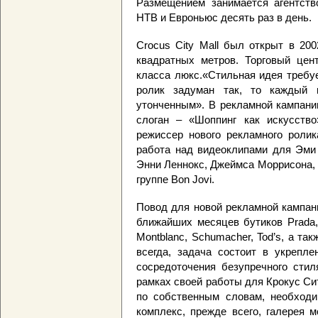
Размещением занимается агентств
НТВ и Евроньюс десять раз в день.
Crocus City Mall был открыт в 20
квадратных метров. Торговый цен
класса люкс.«Стильная идея требу
ролик задуман так, то каждый
утонченным». В рекламной кампани
слоган – «Шоппинг как искусство
режиссер нового рекламного роли
работа над видеоклипами для Эми 
Энни Леннокс, Джеймса Моррисона,
группе Bon Jovi.
Повод для новой рекламной кампан
ближайших месяцев бутиков Prada, 
Montblanc, Schumacher, Tod’s, а такж
всегда, задача состоит в укрепл
сосредоточения безупречного стил
рамках своей работы для Крокус Си
по собственным словам, необходим
комплекс, прежде всего, галерея 