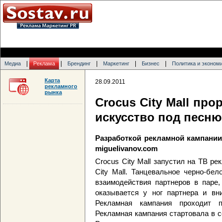
|
|
|
|
|
Медиа
Реклама
Брендинг
Маркетинг
Бизнес
Политика и эконом
Карта
28.09.2011
рекламного
рынка
Crocus City Mall пр
искусство под песн
Разработкой рекламной кампании 
miguelivanov.com
Crocus City Mall запустил на ТВ р
City Mall. Танцевальное черно-бе
взаимодействия партнеров в паре,
оказывается у ног партнера и вни
Рекламная кампания проходит п
Рекламная кампания стартовала в с