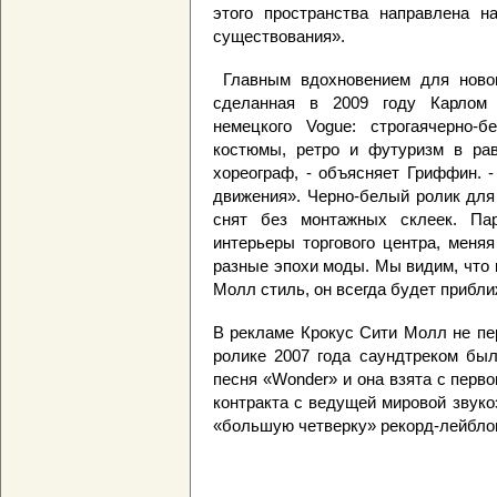
этого пространства направлена н
существования».
Главным вдохновением для новог
сделанная в 2009 году Карлом
немецкого Vogue: строгаячерно-б
костюмы, ретро и футуризм в ра
хореограф, - объясняет Гриффин. -
движения». Черно-белый ролик для
снят без монтажных склеек. Па
интерьеры торгового центра, меня
разные эпохи моды. Мы видим, что
Молл стиль, он всегда будет прибли
В рекламе Крокус Сити Молл не пе
ролике 2007 года саундтреком была
песня «Wonder» и она взята с перв
контракта с ведущей мировой звук
«большую четверку» рекорд-лейбло