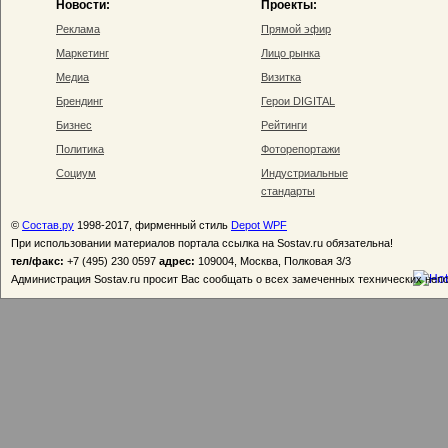
Новости:
Проекты:
Реклама
Прямой эфир
Маркетинг
Лицо рынка
Медиа
Визитка
Брендинг
Герои DIGITAL
Бизнес
Рейтинги
Политика
Фоторепортажи
Социум
Индустриальные
стандарты
©
Состав.ру
1998-2017, фирменный стиль
Depot WPF
При использовании материалов портала ссылка на Sostav.ru обязательна!
тел/факс:
+7 (495) 230 0597
адрес:
109004, Москва, Полковая 3/3
Администрация Sostav.ru просит Вас сообщать о всех замеченных технических неп