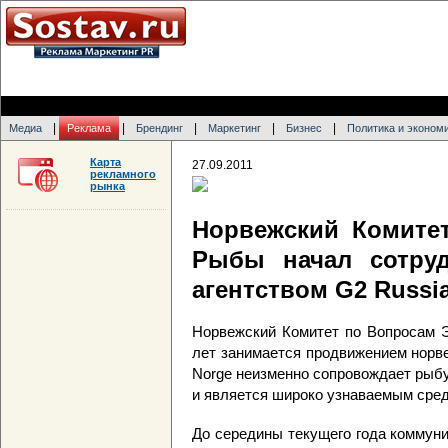
|
|
|
|
|
Медиа
Реклама
Брендинг
Маркетинг
Бизнес
Политика и эконом
Карта
27.09.2011
рекламного
рынка
Норвежский Комите
Рыбы начал сотру
агентством G2 Russi
Норвежский Комитет по Вопросам 
лет занимается продвижением норв
Norge неизменно сопровождает рыбу
и является широко узнаваемым среди
До середины текущего года коммун