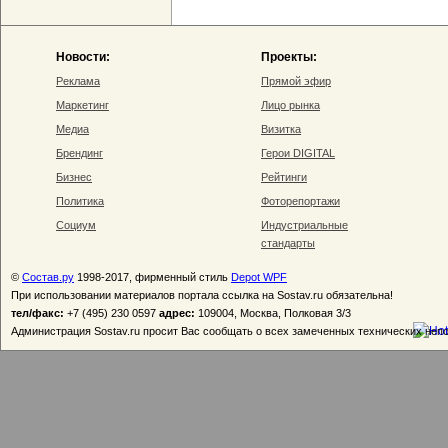
Новости:
Проекты:
Реклама
Прямой эфир
Маркетинг
Лицо рынка
Медиа
Визитка
Брендинг
Герои DIGITAL
Бизнес
Рейтинги
Политика
Фоторепортажи
Социум
Индустриальные
стандарты
©
Состав.ру
1998-2017, фирменный стиль
Depot WPF
При использовании материалов портала ссылка на Sostav.ru обязательна!
тел/факс:
+7 (495) 230 0597
адрес:
109004, Москва, Полковая 3/3
Администрация Sostav.ru просит Вас сообщать о всех замеченных технических неп