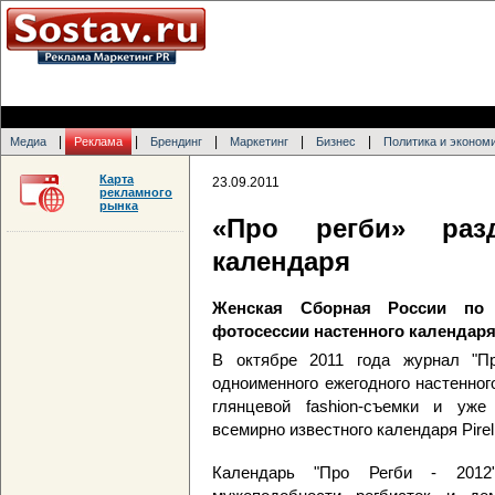
|
|
|
|
|
Медиа
Реклама
Брендинг
Маркетинг
Бизнес
Политика и эконом
Карта
23.09.2011
рекламного
рынка
«Про регби» разд
календаря
Женская Сборная России по 
фотосессии настенного календар
В октябре 2011 года журнал "Пр
одноименного ежегодного настенног
глянцевой fashion-съемки и уже
всемирно известного календаря Pirell
Календарь "Про Регби - 2012"