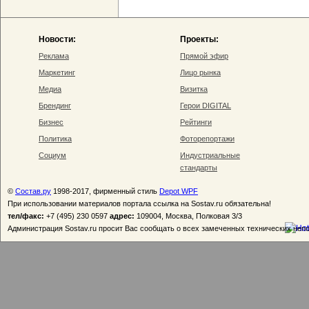
Новости:
Проекты:
Реклама
Прямой эфир
Маркетинг
Лицо рынка
Медиа
Визитка
Брендинг
Герои DIGITAL
Бизнес
Рейтинги
Политика
Фоторепортажи
Социум
Индустриальные
стандарты
©
Состав.ру
1998-2017, фирменный стиль
Depot WPF
При использовании материалов портала ссылка на Sostav.ru обязательна!
тел/факс:
+7 (495) 230 0597
адрес:
109004, Москва, Полковая 3/3
Администрация Sostav.ru просит Вас сообщать о всех замеченных технических неп