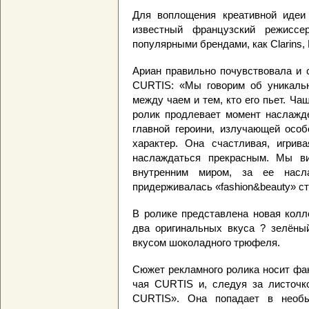
Для воплощения креативной идеи
известный французский режиссе
популярными брендами, как Clarins, R
Ариан правильно почувствовала и 
CURTIS: «Мы говорим об уникальн
между чаем и тем, кто его пьет. Ч
ролик продлевает момент наслажде
главной героини, излучающей особ
характер. Она счастливая, игрив
наслаждаться прекрасным. Мы в
внутренним миром, за ее нас
придерживалась «fashion&beauty» ст
В ролике представлена новая колл
два оригинальных вкуса ? зелёны
вкусом шоколадного трюфеля.
Сюжет рекламного ролика носит фан
чая CURTIS и, следуя за листочко
CURTIS». Она попадает в необы