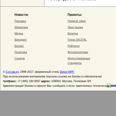
Новости:
Проекты:
Реклама
Прямой эфир
Маркетинг
Лицо рынка
Медиа
Визитка
Брендинг
Герои DIGITAL
Бизнес
Рейтинги
Политика
Фоторепортажи
Социум
Индустриальные
стандарты
©
Состав.ру
1998-2017, фирменный стиль
Depot WPF
При использовании материалов портала ссылка на Sostav.ru обязательна!
тел/факс:
+7 (495) 230 0597
адрес:
109004, Москва, Полковая 3/3
Администрация Sostav.ru просит Вас сообщать о всех замеченных технических неп