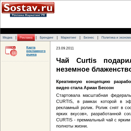
|
|
|
|
|
Медиа
Реклама
Брендинг
Маркетинг
Бизнес
Политика и эконом
Карта
23.09.2011
рекламного
рынка
Чай Curtis подар
неземное блаженств
Креативную концепцию разрабо
видео стала Ариан Бессон
Стартовала масштабная федераль
CURTIS, в рамках которой в э
рекламный ролик. Ролик снят в со
ярких вкусов», разработанной со
CURTIS - премиальный чай с ярким
полноты жизни.