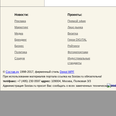
Новости:
Проекты:
Реклама
Прямой эфир
Маркетинг
Лицо рынка
Медиа
Визитка
Брендинг
Герои DIGITAL
Бизнес
Рейтинги
Политика
Фоторепортажи
Социум
Индустриальные
стандарты
©
Состав.ру
1998-2017, фирменный стиль
Depot WPF
При использовании материалов портала ссылка на Sostav.ru обязательна!
тел/факс:
+7 (495) 230 0597
адрес:
109004, Москва, Полковая 3/3
Администрация Sostav.ru просит Вас сообщать о всех замеченных технических неп