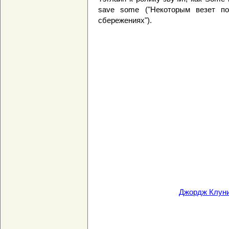
save some ("Некоторым везет п
сбережениях").
Джордж Клуни