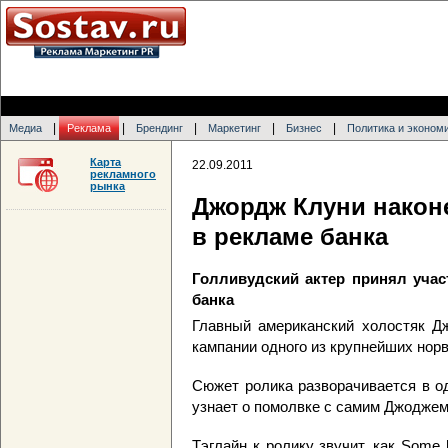
|
|
|
|
|
Медиа
Реклама
Брендинг
Маркетинг
Бизнес
Политика и эконом
Карта
22.09.2011
рекламного
рынка
Джордж Клуни наконе
в рекламе банка
Голливудский актер принял учас
банка
Главный американский холостяк Д
кампании одного из крупнейших нор
Сюжет ролика разворачивается в о
узнает о помолвке с самим Джоджем
Тэглайн к ролику звучит, как Some hav