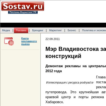
|
|
|
|
|
Медиа
Реклама
Брендинг
Маркетинг
Бизнес
Политика и эконом
Карта
22.09.2011
рекламного
рынка
Мэр Владивостока з
конструкций
Демонтаж рекламы на централь
2012 года
Глава
пост
Иллюстрация с ресурса podryad.tv
рекла
путепровода. Это крупнейшая авт
краевой центр и порты региона
Хабаровск.