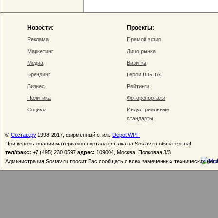
Новости:
Проекты:
Реклама
Прямой эфир
Маркетинг
Лицо рынка
Медиа
Визитка
Брендинг
Герои DIGITAL
Бизнес
Рейтинги
Политика
Фоторепортажи
Социум
Индустриальные
стандарты
©
Состав.ру
1998-2017, фирменный стиль
Depot WPF
При использовании материалов портала ссылка на Sostav.ru обязательна!
тел/факс:
+7 (495) 230 0597
адрес:
109004, Москва, Полковая 3/3
Администрация Sostav.ru просит Вас сообщать о всех замеченных технических неп