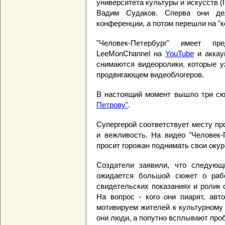
университета культуры и искусств (
Вадим Судаков. Сперва они де
конференции, а потом перешли на "
"Человек-Петербург" имеет пр
LeeMonChannel на
YouTube
и аккау
снимаются видеоролики, которые уж
продвигающем видеоблогеров.
В настоящий момент вышло три с
Петрову"
.
Супергерой соответствует месту про
и вежливость. На видео "Человек-
просит горожан поднимать свои окур
Создатели заявили, что следующ
ожидается большой сюжет о рабо
свидетельских показаниях и ролик 
На вопрос - кого они пиарят, авт
мотивируем жителей к культурному
они люди, а попутно всплывают про