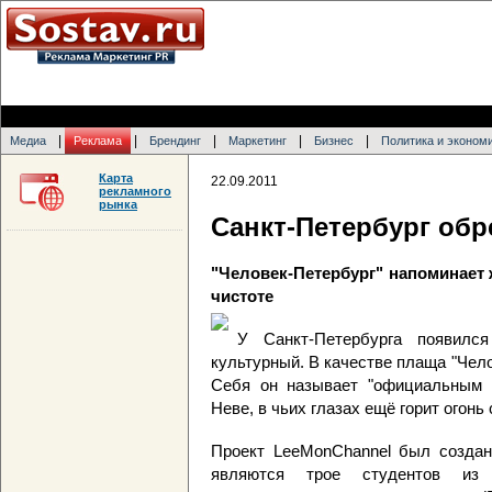
|
|
|
|
|
Медиа
Реклама
Брендинг
Маркетинг
Бизнес
Политика и эконом
Карта
22.09.2011
рекламного
рынка
Санкт-Петербург обр
"Человек-Петербург" напоминает 
чистоте
У Санкт-Петербурга появилс
культурный. В качестве плаща "Чело
Себя он называет "официальным п
Неве, в чьих глазах ещё горит огон
Проект LeeMonChannel был созда
являются трое студентов из Са