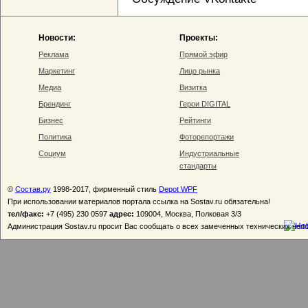
Новости:
Проекты:
Реклама
Прямой эфир
Маркетинг
Лицо рынка
Медиа
Визитка
Брендинг
Герои DIGITAL
Бизнес
Рейтинги
Политика
Фоторепортажи
Социум
Индустриальные
стандарты
©
Состав.ру
1998-2017, фирменный стиль
Depot WPF
При использовании материалов портала ссылка на Sostav.ru обязательна!
тел/факс:
+7 (495) 230 0597
адрес:
109004, Москва, Полковая 3/3
Администрация Sostav.ru просит Вас сообщать о всех замеченных технических неп