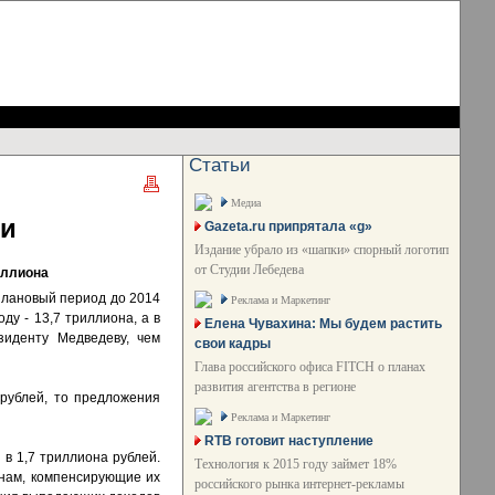
Статьи
Медиа
ми
Gazeta.ru припрятала «g»
Издание убрало из «шапки» спорный логотип
от Студии Лебедева
иллиона
плановый период до 2014
Реклама и Маркетинг
ду - 13,7 триллиона, а в
Елена Чувахина: Мы будем растить
зиденту Медведеву, чем
свои кадры
Глава российского офиса FITCH о планах
развития агентства в регионе
рублей, то предложения
Реклама и Маркетинг
RTB готовит наступление
в 1,7 триллиона рублей.
Технология к 2015 году займет 18%
нам, компенсирующие их
российского рынка интернет-рекламы