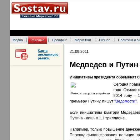
|
|
|
|
|
Медиа
Реклама
Брендинг
Маркетинг
Бизнес
Политика и э
Карта
21.09.2011
рекламного
рынка
Медведев и Путин
Инициативы президента обременят бю
Сегодня прави
года. Ожидаетс
Фото с ресурса vramke.ru
2014 году - 
премьеру Путину, пишут
"Ведомости"
.
Если инициативы Дмитрия Медведева 
Путина - лишь в 1,1 триллиона.
Например, только повышение денежно
Перевод финансирования полиции на 