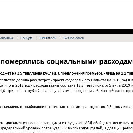
|
|
|
кономика
Социум
Фестивали
Бизнес-блоги
 померялись социальными расхода
джет на 2,5 триллиона рублей, а предложения премьера - лишь на 1,1 тр
тельство должно рассмотреть проект федерального бюджета на 2012 год и 
я, что в 2012 году расходы казны составят 12,7 триллиона рублей, в 2013 го
14,6 триллиона рублей. Наращиванием расходов мы более обязаны пре
вылились в прибавление в течение трех лет расходов на 2,5 триллиона 
го довольствия военнослужащих и сотрудников МВД обойдется казне почти 
федеральный уровень потребует 567 миллиардов рублей, а дотации регио