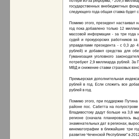
потери из-за реформы, - 209,5 миллиа
государственных внебюджетных фондов
следующего года общая ставка будет 
Помимо этого, президент настаивал 
год пока добавлено только 12 милли
массовой информации - за три года 
судей и прокурорских работников за
управделами президента - с 0,3 до 
рублей) и добавил средства для об
Гуманизация уголовного законодате
потребуют 2,9 миллиарда рублей. За 
МВД и снижение ставки страховых взно
Премьерская дополнительная индекса
рублей в год. Если сложить все доб
рублей в год.
Помимо этого, при поддержке Путина 
районе пос. Сабетта на полуострове
Владивостоку дадут больше на 3,8 ми
регионе (сначала планировалось вы
знаменательных дат в регионах, вырос
кинематографии в ближайшие три год
развитие Чеченской Республики" в 2012