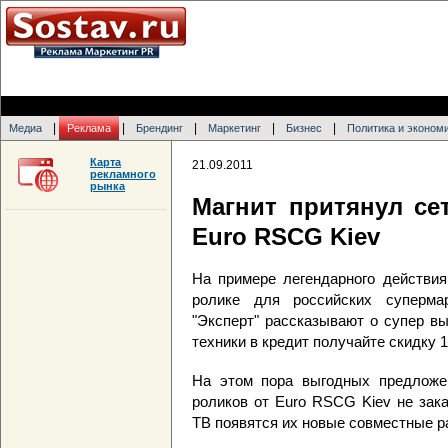
|
|
|
|
|
Медиа
Реклама
Брендинг
Маркетинг
Бизнес
Политика и эконом
Карта
21.09.2011
рекламного
рынка
Магнит притянул сет
Euro RSCG Kiev
На примере легендарного действи
ролике для российских суперма
"Эксперт" рассказывают о супер в
техники в кредит получайте скидку 
На этом пора выгодных предложен
роликов от Euro RSCG Kiev не зака
ТВ появятся их новые совместные р