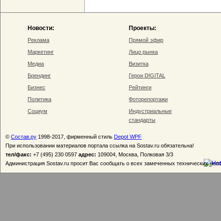
Новости:
Проекты:
Реклама
Прямой эфир
Маркетинг
Лицо рынка
Медиа
Визитка
Брендинг
Герои DIGITAL
Бизнес
Рейтинги
Политика
Фоторепортажи
Социум
Индустриальные
стандарты
©
Состав.ру
1998-2017, фирменный стиль
Depot WPF
При использовании материалов портала ссылка на Sostav.ru обязательна!
тел/факс:
+7 (495) 230 0597
адрес:
109004, Москва, Полковая 3/3
Администрация Sostav.ru просит Вас сообщать о всех замеченных технических неп