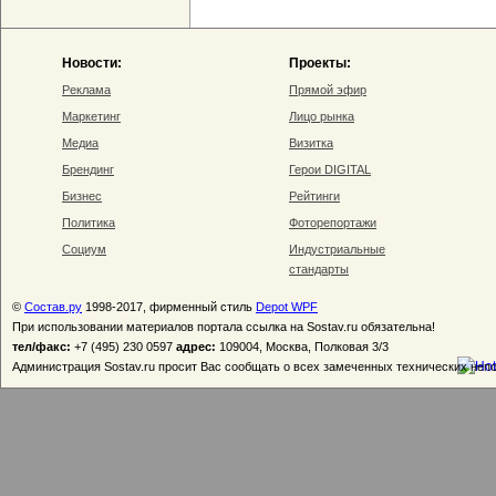
Новости:
Проекты:
Реклама
Прямой эфир
Маркетинг
Лицо рынка
Медиа
Визитка
Брендинг
Герои DIGITAL
Бизнес
Рейтинги
Политика
Фоторепортажи
Социум
Индустриальные
стандарты
©
Состав.ру
1998-2017, фирменный стиль
Depot WPF
При использовании материалов портала ссылка на Sostav.ru обязательна!
тел/факс:
+7 (495) 230 0597
адрес:
109004, Москва, Полковая 3/3
Администрация Sostav.ru просит Вас сообщать о всех замеченных технических неп