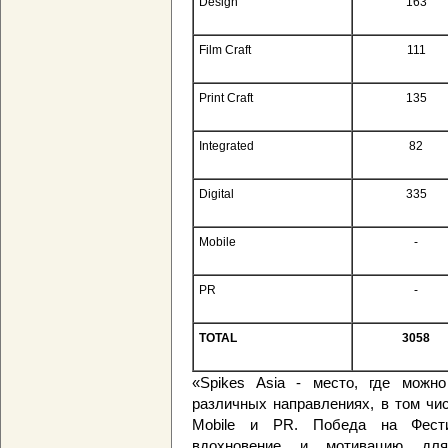
Design
163
Film Craft
111
Print Craft
135
Integrated
82
Digital
335
Mobile
-
PR
-
TOTAL
3058
«Spikes Asia - место, где можн
различных направлениях, в том чис
Mobile и PR. Победа на Фести
вдохновение и мотивацию для