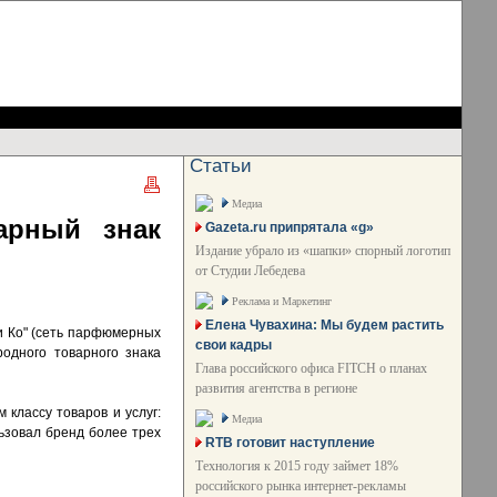
Статьи
Медиа
арный знак
Gazeta.ru припрятала «g»
Издание убрало из «шапки» спорный логотип
от Студии Лебедева
Реклама и Маркетинг
Елена Чувахина: Мы будем растить
и Ко" (сеть парфюмерных
свои кадры
одного товарного знака
Глава российского офиса FITCH о планах
развития агентства в регионе
 классу товаров и услуг:
Медиа
льзовал бренд более трех
RTB готовит наступление
Технология к 2015 году займет 18%
российского рынка интернет-рекламы