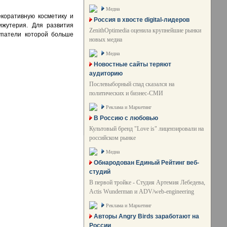
Медиа
екоративную косметику и
Россия в хвосте digital-лидеров
ижутерия. Для развития
ZenithOptimedia оценила крупнейшие рынки
упатели которой больше
новых медиа
Медиа
Новостные сайты теряют
аудиторию
Послевыборный спад сказался на
политических и бизнес-СМИ
Реклама и Маркетинг
В Россию с любовью
Культовый бренд "Love is" лицензировали на
российском рынке
Медиа
Обнародован Единый Рейтинг веб-
студий
В первой тройке - Студия Артемия Лебедева,
Actis Wunderman и ADV/web-engineering
Реклама и Маркетинг
Авторы Angry Birds заработают на
России