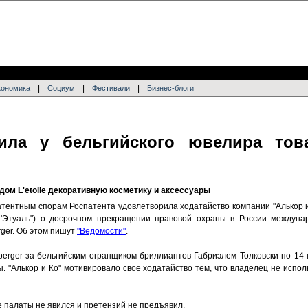
|
|
|
кономика
Социум
Фестивали
Бизнес-блоги
дила у бельгийского ювелира тов
дом L'etoile декоративную косметику и аксессуары
атентным спорам Роспатента удовлетворила ходатайство компании "Алькор 
Л'Этуаль") о досрочном прекращении правовой охраны в России междунар
erger. Об этом пишут
"Ведомости"
.
 berger за бельгийским огранщиком бриллиантов Габриэлем Толковски по 14-м
. "Алькор и Ко" мотивировало свое ходатайство тем, что владелец не испо
е палаты не явился и претензий не предъявил.