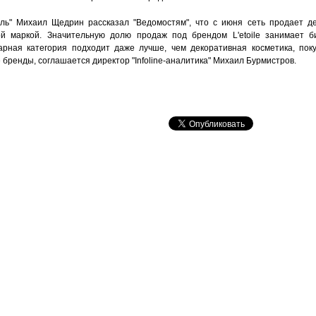
аль" Михаил Щедрин рассказал "Ведомостям", что с июня сеть продает д
ой маркой. Значительную долю продаж под брендом L'etoile занимает б
арная категория подходит даже лучше, чем декоративная косметика, пок
бренды, соглашается директор "Infoline-аналитика" Михаил Бурмистров.