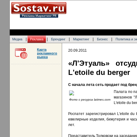
|
|
|
|
|
Медиа
Реклама
Брендинг
Маркетинг
Бизнес
Политика и э
Карта
20.09.2011
рекламного
рынка
«Л'Этуаль» отсу
L'etoile du berger
С начала лета сеть продает под брен
Палата по п
магазинов "
Фото с ресурса latimes.com
L'etoile du b
Роспатет зарегистрировал L'etoile du
ювелирные изделия, бижутерия и часы
лет.
Представитель Толковски на заседани