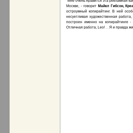
"Мне очень нравится эта рекламная кам
Москве, - говорит
Майкл Гибсон, Кре
остроумный копирайтинг. В ней осо
несуетливая художественная работа,
построен именно на копирайтинге - 
Отличная работа, Leo! . . Я и правда ж