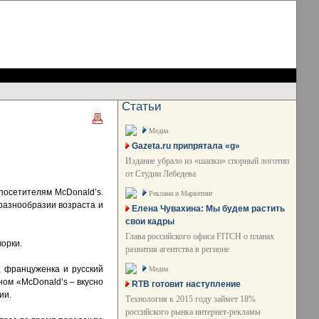
Статьи
Медиа
Gazeta.ru припрятала «g»
Издание убрало из «шапки» спорный логотип
от Студии Лебедева
посетителям McDonald’s.
Реклама и Маркетинг
 разнообразии возраста и
Елена Чувахина: Мы будем растить
свои кадры
Глава российского офиса FITCH о планах
ворки.
развития агентства в регионе
 француженка и русский
Медиа
ном «McDonald’s – вкусно
RTB готовит наступление
ии.
Технология к 2015 году займет 18%
российского рынка интернет-рекламы