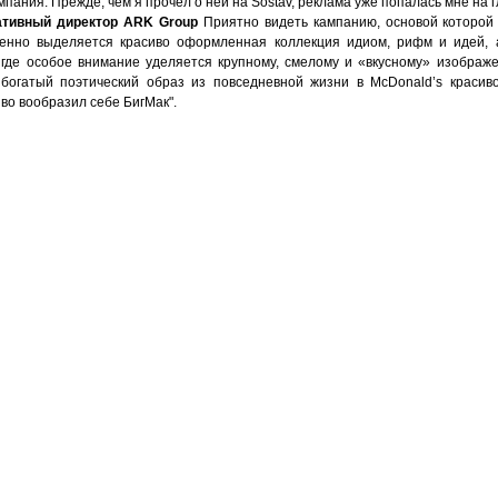
пания. Прежде, чем я прочел о ней на Sostav, реклама уже попалась мне на г
ативный директор ARK Group
Приятно видеть кампанию, основой которой
бенно выделяется красиво оформленная коллекция идиом, рифм и идей, 
 где особое внимание уделяется крупному, смелому и «вкусному» изображ
богатый поэтический образ из повседневной жизни в McDonald’s красиво
иво вообразил себе БигМак".