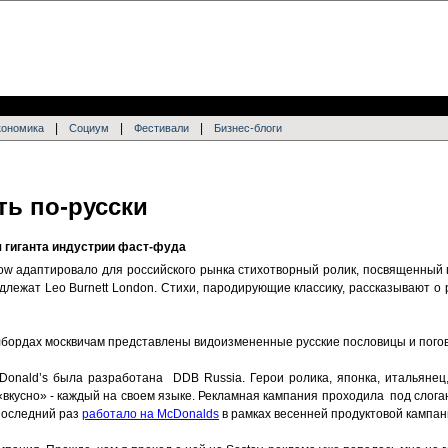
|
|
|
кономика
Социум
Фестивали
Бизнес-блоги
ть по-русски
 гиганта индустрии фаст-фуда
cow адаптировало для российского рынка стихотворный ролик, посвященный 
длежат Leo Burnett London. Cтихи, пародирующие классику, рассказывают о
лбордах москвичам представлены видоизмененные русские пословицы и пого
nald’s была разработана DDB Russia. Герои ролика, японка, итальянец,
вкусно» - каждый на своем языке. Рекламная кампания проходила под слога
 последний раз
работало на McDonalds
в рамках весенней продуктовой кампан