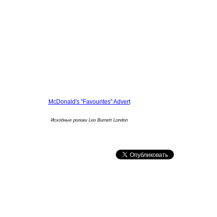
McDonald's "Favourites" Advert
Исходные ролики Leo Burnett London