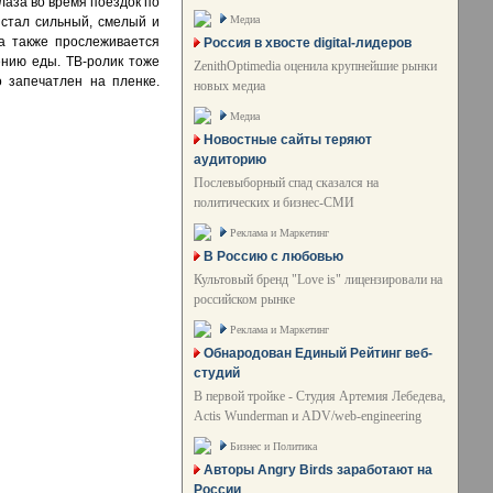
лаза во время поездок по
Медиа
 стал сильный, смелый и
а также прослеживается
Россия в хвосте digital-лидеров
ению еды. ТВ-ролик тоже
ZenithOptimedia оценила крупнейшие рынки
 запечатлен на пленке.
новых медиа
Медиа
Новостные сайты теряют
аудиторию
Послевыборный спад сказался на
политических и бизнес-СМИ
Реклама и Маркетинг
В Россию с любовью
Культовый бренд "Love is" лицензировали на
российском рынке
Реклама и Маркетинг
Обнародован Единый Рейтинг веб-
студий
В первой тройке - Студия Артемия Лебедева,
Actis Wunderman и ADV/web-engineering
Бизнес и Политика
Авторы Angry Birds заработают на
России