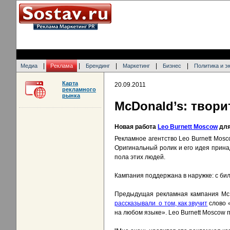
|
|
|
|
|
Медиа
Реклама
Брендинг
Маркетинг
Бизнес
Политика и э
Карта
20.09.2011
рекламного
рынка
McDonald’s: твори
Новая работа
Leo Burnett Moscow
для
Рекламное агентство Leo Burnett Mos
Оригинальный ролик и его идея прина
пола этих людей.
Кампания поддержана в наружке: с би
Предыдущая рекламная кампания McDo
рассказывали о том, как звучит
слово «
на любом языке». Leo Burnett Moscow