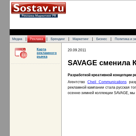
|
|
|
|
|
Медиа
Реклама
Брендинг
Маркетинг
Бизнес
Политика и э
Карта
20.09.2011
рекламного
рынка
SAVAGE сменила К
Разработкой креативной концепции 
Агентство
Cheil Communications
разр
рекламной кампании стала русская то
осенне-зимней коллекции SAVAGE, мы 