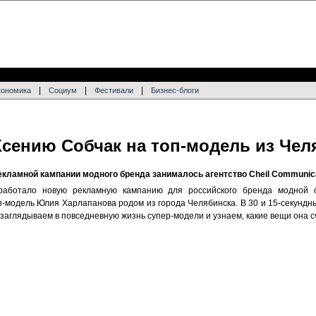
|
|
|
кономика
Социум
Фестивали
Бизнес-блоги
сению Собчак на топ-модель из Чел
рекламной кампании модного бренда занималось агентство
Cheil Communic
аботало новую рекламную кампанию для российского бренда модной
п-модель Юлия Харлапанова родом из города Челябинска. В 30 и 15-секундн
заглядываем в повседневную жизнь супер-модели и узнаем, какие вещи она 