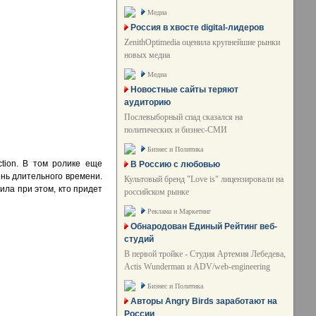
Медиа
Россия в хвосте digital-лидеров
ZenithOptimedia оценила крупнейшие рынки
новых медиа
Медиа
Новостные сайты теряют
аудиторию
Послевыборный спад сказался на
политических и бизнес-СМИ
Бизнес и Политика
ction. В том ролике еще
В Россию с любовью
ень длительного времени.
Культовый бренд "Love is" лицензировали на
ила при этом, кто придет
российском рынке
Реклама и Маркетинг
Обнародован Единый Рейтинг веб-
студий
В первой тройке - Студия Артемия Лебедева,
Actis Wunderman и ADV/web-engineering
Бизнес и Политика
Авторы Angry Birds заработают на
России