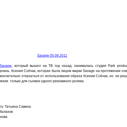
Savage 05.09.2011
Savage
, который вышел на ТВ год назад, занималась студия Park produ
героинь Ксения Собчак, которая была лицом марки Savage на протяжении оч
кончательно отказаться от использования образа Ксении Собчак, но не реш
лекли только для съемок одного рекламного ролика.
гу: Татьяна Савина
Малахов
нова