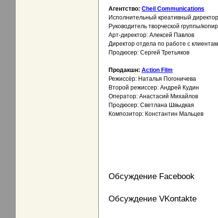
Агентство:
Cheil Communications
Исполнительный креативный директор
Руководитель творческой группы/копи
Арт-директор: Алексей Павлов
Директор отдела по работе с клиента
Продюсер: Сергей Третьяков
Продакшн:
Action Film
Режиссёр: Наталья Погоничева
Второй режиссер: Андрей Кудин
Оператор: Анастасий Михайлов
Продюсер: Светлана Швыдкая
Композитор: Константин Мальцев
Обсуждение Facebook
Обсуждение VKontakte