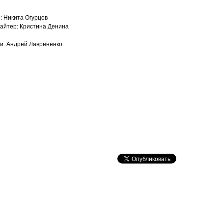
: Никита Огурцов
райтер: Кристина Денина
ми: Андрей Лаврененко