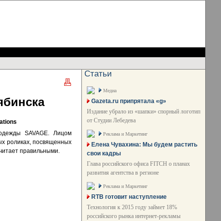
Статьи
Медиа
ябинска
Gazeta.ru припрятала «g»
Издание убрало из «шапки» спорный логотип
от Студии Лебедева
ations
 одежды SAVAGE. Лицом
Реклама и Маркетинг
ых роликах, посвященных
Елена Чувахина: Мы будем растить
считает правильными.
свои кадры
Глава российского офиса FITCH о планах
развития агентства в регионе
Реклама и Маркетинг
RTB готовит наступление
Технология к 2015 году займет 18%
российского рынка интернет-рекламы