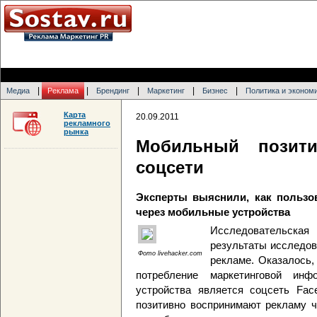
|
|
|
|
|
Медиа
Реклама
Брендинг
Маркетинг
Бизнес
Политика и эконом
Карта
20.09.2011
рекламного
рынка
Мобильный позит
соцсети
Эксперты выяснили, как пользо
через мобильные устройства
Исследовательская
результаты исследов
Фото livehacker.com
рекламе. Оказалось
потребление маркетинговой ин
устройства является соцсеть Fac
позитивно воспринимают рекламу ч