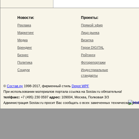
Новости:
Проекты:
Реклама
Прямой эфир
Маркетинг
Лицо рынка
Медиа
Визитка
Брендинг
Герои DIGITAL
Бизнес
Рейтинги
Политика
Фоторепортажи
Социум
Индустриальные
стандарты
©
Состав.ру
1998-2017, фирменный стиль
Depot WPF
При использовании материалов портала ссылка на Sostav.ru обязательна!
тел/факс:
+7 (495) 230 0597
адрес:
109004, Москва, Полковая 3/3
Администрация Sostav.ru просит Вас сообщать о всех замеченных технических неп