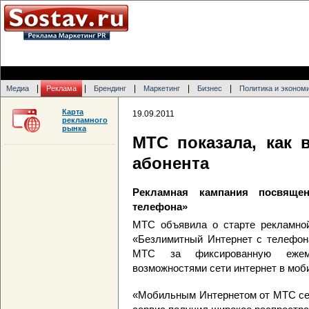
|
|
|
|
|
Медиа
Реклама
Брендинг
Маркетинг
Бизнес
Политика и эконом
Карта
19.09.2011
рекламного
рынка
МТС показала, как 
абонента
Рекламная кампания посвяще
телефона»
МТС объявила о старте рекламной
«Безлимитный Интернет с телефона
МТС за фиксированную ежеме
возможностями сети интернет в моб
«Мобильным Интернетом от МТС сег