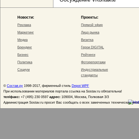
Новости:
Проекты:
Реклама
Прямой эфир
Маркетинг
Лицо рынка
Медиа
Визитка
Брендинг
Герои DIGITAL
Бизнес
Рейтинги
Политика
Фоторепортажи
Социум
Индустриальные
стандарты
©
Состав.ру
1998-2017, фирменный стиль
Depot WPF
При использовании материалов портала ссылка на Sostav.ru обязательна!
тел/факс:
+7 (495) 230 0597
адрес:
109004, Москва, Полковая 3/3
Администрация Sostav.ru просит Вас сообщать о всех замеченных технических неп