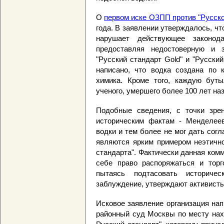
О
первом иске ОЗПП против "Русско
года. В заявлении утверждалось, чт
нарушает действующее законода
предоставляя недостоверную и
"Русский стандарт Gold" и "Русский
написано, что водка создана по к
химика. Кроме того, каждую буты
ученого, умершего более 100 лет на
Подобные сведения, с точки зрен
историческим фактам - Менделеев
водки и тем более не мог дать согл
являются ярким примером неэтично
стандарта". Фактически данная ком
себе право распоряжаться и торго
пытаясь подтасовать историч
заблуждение, утверждают активист
Исковое заявление организация нап
районный суд Москвы по месту нах