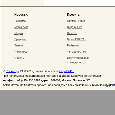
Новости:
Проекты:
Реклама
Прямой эфир
Маркетинг
Лицо рынка
Медиа
Визитка
Брендинг
Герои DIGITAL
Бизнес
Рейтинги
Политика
Фоторепортажи
Социум
Индустриальные
стандарты
©
Состав.ру
1998-2017, фирменный стиль
Depot WPF
При использовании материалов портала ссылка на Sostav.ru обязательна!
тел/факс:
+7 (495) 230 0597
адрес:
109004, Москва, Полковая 3/3
Администрация Sostav.ru просит Вас сообщать о всех замеченных технических неп