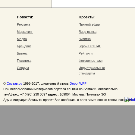
Новости:
Проекты:
Реклама
Прямой эфир
Маркетинг
Лицо рынка
Медиа
Визитка
Брендинг
Герои DIGITAL
Бизнес
Рейтинги
Политика
Фоторепортажи
Социум
Индустриальные
стандарты
©
Состав.ру
1998-2017, фирменный стиль
Depot WPF
При использовании материалов портала ссылка на Sostav.ru обязательна!
тел/факс:
+7 (495) 230 0597
адрес:
109004, Москва, Полковая 3/3
Администрация Sostav.ru просит Вас сообщать о всех замеченных технических неп