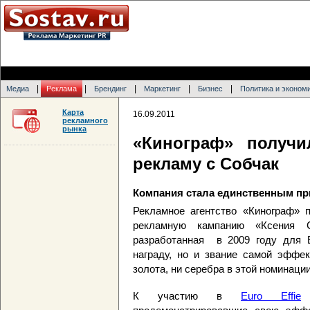
|
|
|
|
|
Медиа
Реклама
Брендинг
Маркетинг
Бизнес
Политика и эконом
Карта
16.09.2011
рекламного
рынка
«Кинограф» получи
рекламу с Собчак
Компания стала единственным пр
Рекламное агентство «Кинограф» п
рекламную кампанию «Ксения С
разработанная в 2009 году для Е
награду, но и звание самой эффект
золота, ни серебра в этой номинаци
К участию в
Euro Effie
д