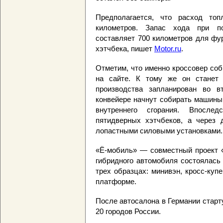
Предполагается, что расход то
километров. Запас хода при п
составляет 700 километров для фур
хэтчбека, пишет
Motor.ru
.
Отметим, что именно кроссовер со
на сайте. К тому же он станет 
производства запланирован во в
конвейере начнут собирать машины
внутреннего сгорания. Впосле
пятидверных хэтчбеков, а через 
лопастными силовыми установками.
«Ё-мобиль» — совместный проект «
гибридного автомобиля состоялас
трех образцах: минивэн, кросс-куп
платформе.
После автосалона в Германии старту
20 городов России.