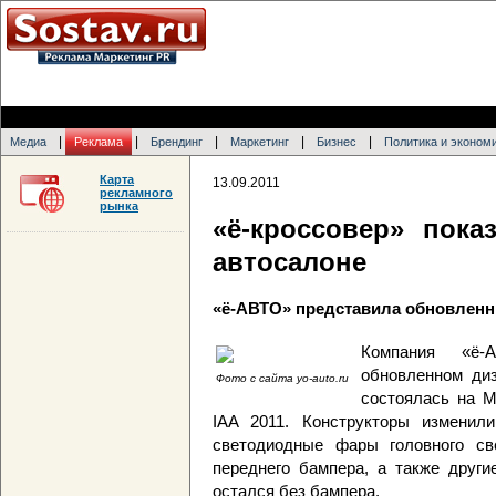
|
|
|
|
|
Медиа
Реклама
Брендинг
Маркетинг
Бизнес
Политика и эконом
Карта
13.09.2011
рекламного
рынка
«ё-кроссовер» пок
автосалоне
«ё-АВТО» представила обновленн
Компания «ё-
обновленном диз
Фото с сайта yo-auto.ru
состоялась на 
IAA 2011. Конструкторы изменил
светодиодные фары головного св
переднего бампера, а также други
остался без бампера.