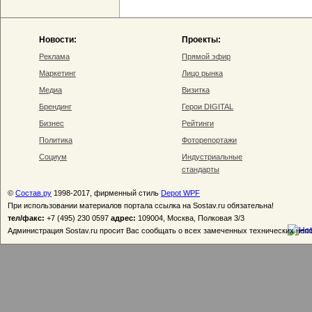
Новости:
Проекты:
Реклама
Прямой эфир
Маркетинг
Лицо рынка
Медиа
Визитка
Брендинг
Герои DIGITAL
Бизнес
Рейтинги
Политика
Фоторепортажи
Социум
Индустриальные
стандарты
©
Состав.ру
1998-2017, фирменный стиль
Depot WPF
При использовании материалов портала ссылка на Sostav.ru обязательна!
тел/факс:
+7 (495) 230 0597
адрес:
109004, Москва, Полковая 3/3
Администрация Sostav.ru просит Вас сообщать о всех замеченных технических неп