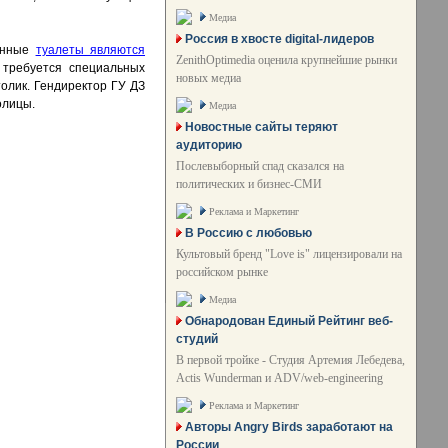
Медиа
Россия в хвосте digital-лидеров
ионные
туалеты являются
ZenithOptimedia оценила крупнейшие рынки
 требуется специальных
новых медиа
толик. Гендиректор ГУ ДЗ
олицы.
Медиа
Новостные сайты теряют
аудиторию
Послевыборный спад сказался на
политических и бизнес-СМИ
Реклама и Маркетинг
В Россию с любовью
Культовый бренд "Love is" лицензировали на
российском рынке
Медиа
Обнародован Единый Рейтинг веб-
студий
В первой тройке - Студия Артемия Лебедева,
Actis Wunderman и ADV/web-engineering
Реклама и Маркетинг
Авторы Angry Birds заработают на
России