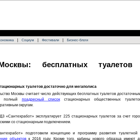
|
|
|
кономика
Социум
Фестивали
Бизнес-блоги
 Москвы: бесплатных туалетов
стационарных туалетов достаточно для мегаполиса
ьство Москвы считает число действующих бесплатных туалетов достаточны
ся полный
поадресный список
стационарных общественных туалето
ративным округам.
З «Сантехработ» эксплуатирует 225 стационарных туалетов за счет горо
ескими со стационарным подключением.
нтехработ» подготовили концепцию и программу развития туалетной 
ение объектов
к 2016 году. Кроме того, кабины нового образца имеют д