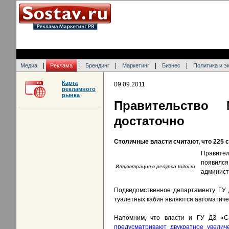
|
|
|
|
|
Медиа
Реклама
Брендинг
Маркетинг
Бизнес
Политика и э
Карта
09.09.2011
рекламного
рынка
Правительство
достаточно
Столичные власти считают, что 225 
Правител
появил
Иллюстрация с ресурса toitoi.ru
админист
Подведомственное департаменту ГУ Д
туалетных кабин являются автоматич
Напомним, что власти и ГУ ДЗ «Са
предусматривают двукратное увелич