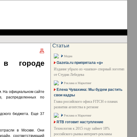
Статьи
Медиа
 в городе
Gazeta.ru припрятала «g»
Издание убрало из «шапки» спорный логотип
от Студии Лебедева
Реклама и Маркетинг
Елена Чувахина: Мы будем растить
м. На официальном сайте
свои кадры
в, распределенных по
Глава российского офиса FITCH о планах
развития агентства в регионе
дского бюджета. Еще 37
Реклама и Маркетинг
RTB готовит наступление
Технология к 2015 году займет 18%
отрасли в Москве. Они
российского рынка интернет-рекламы
изайн, соответствующий