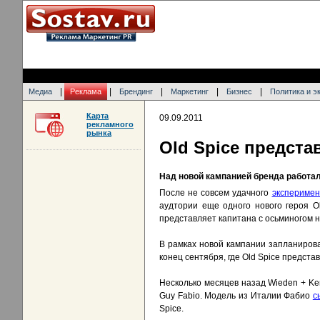
|
|
|
|
|
Медиа
Реклама
Брендинг
Маркетинг
Бизнес
Политика и э
Карта
09.09.2011
рекламного
рынка
Old Spice предст
Над новой кампанией бренда работал
После не совсем удачного
эксперимен
аудтории еще одного нового героя Ol
представляет капитана с осьминогом 
В рамках новой кампании запланиров
конец сентября, где Old Spice предста
Несколько месяцев назад Wieden + Ke
Guy Fabio. Модель из Италии Фабио
с
Spice.