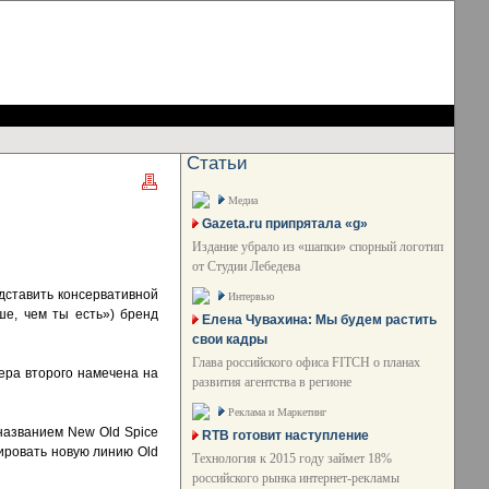
Статьи
Медиа
Gazeta.ru припрятала «g»
Издание убрало из «шапки» спорный логотип
от Студии Лебедева
едставить консервативной
Интервью
чше, чем ты есть») бренд
Елена Чувахина: Мы будем растить
свои кадры
Глава российского офиса FITCH о планах
ера второго намечена на
развития агентства в регионе
Реклама и Маркетинг
названием New Old Spice
RTB готовит наступление
ировать новую линию Old
Технология к 2015 году займет 18%
российского рынка интернет-рекламы