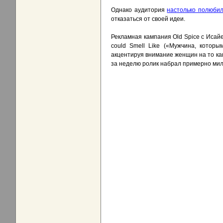
Однако аудитория
настолько полюби
отказаться от своей идеи.
Рекламная кампания Old Spice с Исай
could Smell Like («Мужчина, котор
акцентируя внимание женщин на то как
за неделю ролик набрал примерно мил