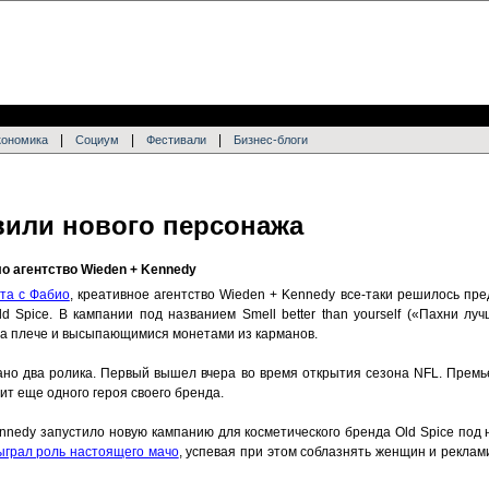
|
|
|
кономика
Социум
Фестивали
Бизнес-блоги
авили нового персонажа
о агентство Wieden + Kennedy
та с Фабио
, креативное агентство Wieden + Kennedy все-таки решилось пр
d Spice. В кампании под названием Smell better than yourself («Пахни лу
на плече и высыпающимися монетами из карманов.
ано два ролика. Первый вышел вчера во время открытия сезона NFL. Премь
вит еще одного героя своего бренда.
nnedy запустило новую кампанию для косметического бренда Old Spice под 
ыграл роль настоящего мачо
, успевая при этом соблазнять женщин и реклам