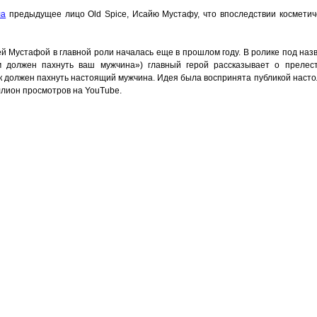
ла
предыдущее лицо Old Spice, Исайю Мустафу, что впоследствии космети
ей Мустафой в главной роли началась еще в прошлом году. В ролике под на
ым должен пахнуть ваш мужчина») главный герой рассказывает о прелест
 должен пахнуть настоящий мужчина. Идея была воспринята публикой настол
лион просмотров на YouTube.