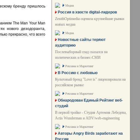
Медиа
ческому бренду пришлось
Россия в хвосте digital-лидеров
ZenithOptimedia оценила крупнейшие рынки
званием The Man Your Man
новых медиа
ях нового дезодоранта,
Медиа
ько прекрасно, что всего
Новостные сайты теряют
аудиторию
Послевыборный спад сказался на
политических и бизнес-СМИ
Реклама и Маркетинг
В Россию с любовью
Культовый бренд "Love is" лицензировали на
российском рынке
Реклама и Маркетинг
Обнародован Единый Рейтинг веб-
студий
В первой тройке - Студия Артемия Лебедева,
Actis Wunderman и ADV/web-engineering
Реклама и Маркетинг
Авторы Angry Birds заработают на
России