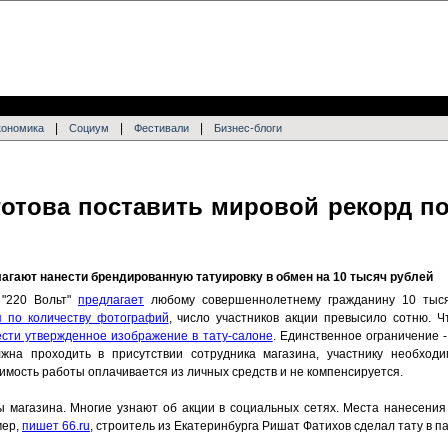
|
|
|
кономика
Социум
Фестивали
Бизнес-блоги
готова поставить мировой рекорд по
агают нанести брендированную татуировку в обмен на 10 тысяч рублей
 "220 Вольт"
предлагает
любому совершеннолетнему гражданину 10 тыся
 по количеству фотографий
, число участников акции превысило сотню. 
ести утвержденное изображение в тату-салоне
. Единственное ограничение -
жна проходить в присутствии сотрудника магазина, участнику необходи
оимость работы оплачивается из личных средств и не компенсируется.
ы магазина. Многие узнают об акции в социальных сетях. Места нанесения
мер,
пишет 66.ru
, строитель из Екатеринбурга Ришат Фатихов сделал тату в п