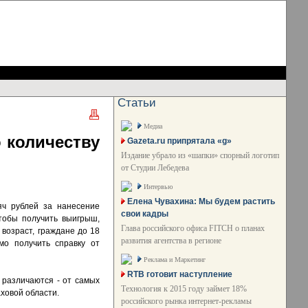
Статьи
Медиа
 количеству
Gazeta.ru припрятала «g»
Издание убрало из «шапки» спорный логотип
от Студии Лебедева
Интервью
Елена Чувахина: Мы будем растить
ч рублей за нанесение
свои кадры
Чтобы получить выигрыш,
Глава российского офиса FITCH о планах
 возраст, граждане до 18
развития агентства в регионе
мо получить справку от
Реклама и Маркетинг
RTB готовит наступление
 различаются - от самых
Технология к 2015 году займет 18%
аховой области.
российского рынка интернет-рекламы