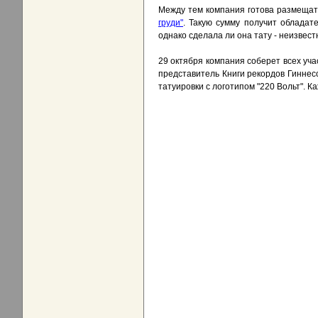
Между тем компания готова размещать
груди"
. Такую сумму получит обладат
однако сделала ли она тату - неизвест
29 октября компания соберет всех уч
представитель Книги рекордов Гинне
татуировки с логотипом "220 Вольт". 