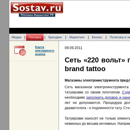
|
|
|
|
|
Медиа
Реклама
Брендинг
Маркетинг
Бизнес
Политика и э
Карта
09.09.2011
рекламного
рынка
Сеть «220 вольт» 
brand tattoo
Магазины электроинструмента предл
Сеть магазинов электроинструмента
татуировки со своим логотипом.
Судя
необходимо
заполнить договор и нан
лет не допускаются. Процедура дол
дерматолога - о подлинности тату. Ст
Татуировки наносят не только клиент
невинных до весьма интимных. Напри