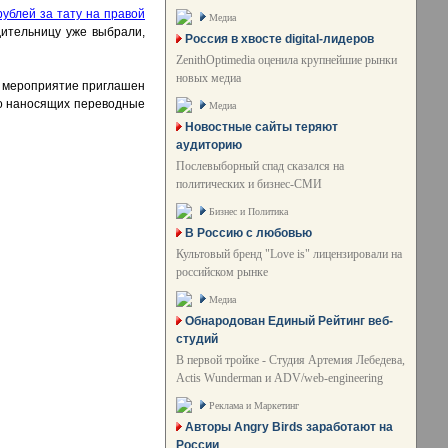
рублей за тату на правой
Медиа
дительницу уже выбрали,
Россия в хвосте digital-лидеров
ZenithOptimedia оценила крупнейшие рынки
новых медиа
На мероприятие приглашен
но наносящих переводные
Медиа
Новостные сайты теряют
аудиторию
Послевыборный спад сказался на
политических и бизнес-СМИ
Бизнес и Политика
В Россию с любовью
Культовый бренд "Love is" лицензировали на
российском рынке
Медиа
Обнародован Единый Рейтинг веб-
студий
В первой тройке - Студия Артемия Лебедева,
Actis Wunderman и ADV/web-engineering
Реклама и Маркетинг
Авторы Angry Birds заработают на
России