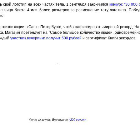
 свой логотип на всех частях тела. 1 сентября закончился
конкурс "30 000 
ельница бюста 4 или более размеров за размещение тату-логотипа. Побе
но.
астников акции в Санкт-Петербурге, чтобы зафиксировать мировой рекорд. 
сса. Магазин претендует на "Самое большое количество людей, одновремен
Каждый
участник вечеринки получит 500 рублей
и сертификат Книги рекордов.
Фото из группы Вконтакте
«220 вольт»