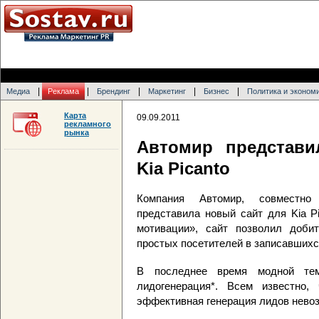
|
|
|
|
|
Медиа
Реклама
Брендинг
Маркетинг
Бизнес
Политика и эконом
Карта
09.09.2011
рекламного
рынка
Автомир представ
Kia Picanto
Компания Автомир, совместно с 
представила новый сайт для Kia P
мотивации», сайт позволил доби
простых посетителей в записавшихся
В последнее время модной тем
лидогенерация*. Всем известно,
эффективная генерация лидов нево